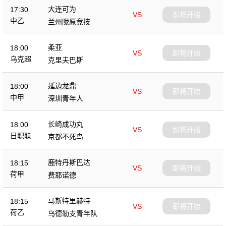
大连可为
17:30
VS
即将开始
中乙
兰州陇原竞技
柔亚
18:00
VS
即将开始
乌克超
克里夫巴斯
延边龙鼎
18:00
VS
即将开始
中甲
深圳青年人
长崎成功丸
18:00
VS
即将开始
日职联
京都不死鸟
鹿特丹斯巴达
18:15
VS
即将开始
荷甲
费耶诺德
马斯特里赫特
18:15
VS
即将开始
荷乙
乌德勒支青年队