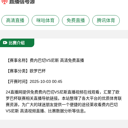
已结束
高清直播
咪咕体育
免费直播
腾讯体育
比赛介绍
【赛事名称】
费内巴切VS尼斯 高清免费直播
【赛事分类】
欧罗巴杯
【开赛时间】
2025-10-03 00:45
24直播网提供免费费内巴切VS尼斯直播视频在线观看，汇聚了欧
罗巴杯联赛相关直播导航链接。本站整理了各大平台的优质体育联
赛资源，为广大的球迷朋友提供一个便捷的途径莱收看费内巴切
VS尼斯 高清视频直播、比赛数据分析等信息。