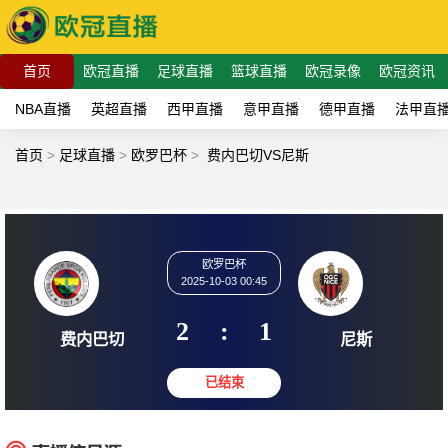
首页
欧冠直播
足球直播
篮球直播
欧冠录像
欧冠资讯
NBA直播
英超直播
西甲直播
意甲直播
德甲直播
法甲直
首页
>
足球直播
>
欧罗巴杯
>
费内巴切VS尼斯
欧罗巴杯
2025-10-03 00:45
2
:
1
费内巴切
尼