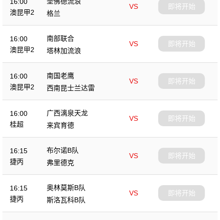
圣佛德流浪
16:00
VS
即将开始
澳昆甲2
格兰
南部联合
16:00
VS
即将开始
澳昆甲2
塔林加流浪
南国老鹰
16:00
VS
即将开始
澳昆甲2
西南昆士兰达雷
广西漓泉天龙
16:00
VS
即将开始
桂超
来宾育德
布尔诺B队
16:15
VS
即将开始
捷丙
弗里德克
奥林莫斯B队
16:15
VS
即将开始
捷丙
斯洛瓦科B队