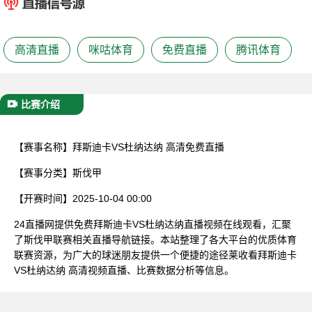
已结束
高清直播
咪咕体育
免费直播
腾讯体育
比赛介绍
【赛事名称】
拜斯迪卡VS杜纳达纳 高清免费直播
【赛事分类】
斯伐甲
【开赛时间】
2025-10-04 00:00
24直播网提供免费拜斯迪卡VS杜纳达纳直播视频在线观看，汇聚
了斯伐甲联赛相关直播导航链接。本站整理了各大平台的优质体育
联赛资源，为广大的球迷朋友提供一个便捷的途径莱收看拜斯迪卡
VS杜纳达纳 高清视频直播、比赛数据分析等信息。