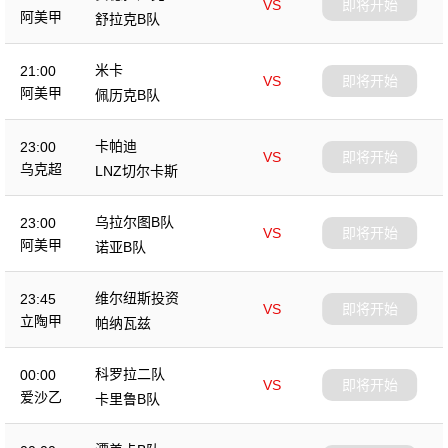
VS
即将开始
阿美甲
舒拉克B队
米卡
21:00
VS
即将开始
阿美甲
佩历克B队
卡帕迪
23:00
VS
即将开始
乌克超
LNZ切尔卡斯
乌拉尔图B队
23:00
VS
即将开始
阿美甲
诺亚B队
维尔纽斯投资
23:45
VS
即将开始
立陶甲
帕纳瓦兹
科罗拉二队
00:00
VS
即将开始
爱沙乙
卡里鲁B队