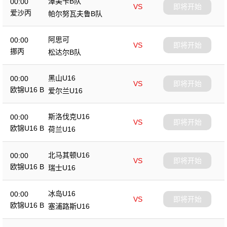
潭美卡B队
00:00
VS
即将开始
爱沙丙
帕尔努瓦夫鲁B队
阿思可
00:00
VS
即将开始
挪丙
松达尔B队
黑山U16
00:00
VS
即将开始
欧锦U16 B
爱尔兰U16
斯洛伐克U16
00:00
VS
即将开始
欧锦U16 B
荷兰U16
北马其顿U16
00:00
VS
即将开始
欧锦U16 B
瑞士U16
冰岛U16
00:00
VS
即将开始
欧锦U16 B
塞浦路斯U16