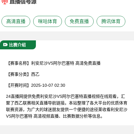
已结束
高清直播
咪咕体育
免费直播
腾讯体育
比赛介绍
【赛事名称】
利安尼沙VS阿尔巴塞特 高清免费直播
【赛事分类】
西乙
【开赛时间】
2025-10-07 02:30
24直播网提供免费利安尼沙VS阿尔巴塞特直播视频在线观看，汇
聚了西乙联赛相关直播导航链接。本站整理了各大平台的优质体育
联赛资源，为广大的球迷朋友提供一个便捷的途径莱收看利安尼沙
VS阿尔巴塞特 高清视频直播、比赛数据分析等信息。