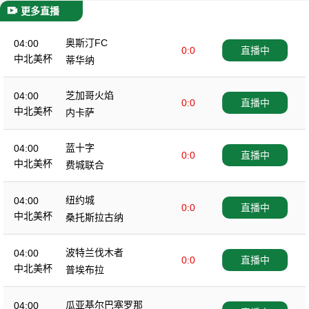
更多直播
奥斯汀FC
04:00
0:0
直播中
中北美杯
蒂华纳
芝加哥火焰
04:00
0:0
直播中
中北美杯
内卡萨
蓝十字
04:00
0:0
直播中
中北美杯
费城联合
纽约城
04:00
0:0
直播中
中北美杯
桑托斯拉古纳
波特兰伐木者
04:00
0:0
直播中
中北美杯
普埃布拉
瓜亚基尔巴塞罗那
04:00