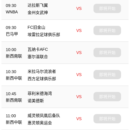
达拉斯飞翼
09:30
VS
即将开始
WNBA
金州女武神
FC旧金山
09:30
VS
即将开始
巴马甲
埃雷拉足球俱乐部
瓦纳卡AFC
10:00
VS
即将开始
新西南联
塞尔温联合
米拉马尔流浪者
10:30
VS
即将开始
新西中联
西方足球俱乐部
菲利米德海湾
10:45
VS
即将开始
新西南联
诺美德斯
威灵顿凤凰后备队
11:00
VS
即将开始
新西中联
惠灵顿奥运会