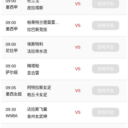
杜兰戈
09:00
VS
即将开始
墨西甲
皮拉塔斯
帕蒂特兰德莫雷洛
09:00
VS
即将开始
斯
墨西甲
拉巴斯竞技
埃斯特利
09:00
VS
即将开始
尼拉甲
法拉帝水流
梅塔帕
09:00
VS
即将开始
萨尔超
亚古雷
阿特拉斯女足
09:05
VS
即将开始
墨西女超
帕丘卡女足
达拉斯飞翼
09:30
VS
即将开始
WNBA
金州女武神