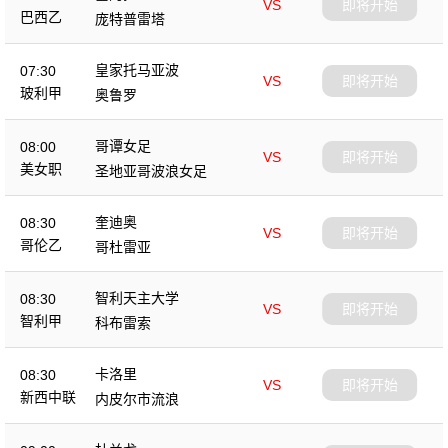
VS
即将开始
巴西乙
庞特普雷塔
皇家托马亚波
07:30
VS
即将开始
玻利甲
奥鲁罗
哥谭女足
08:00
VS
即将开始
美女职
圣地亚哥波浪女足
奎迪奥
08:30
VS
即将开始
哥伦乙
哥杜雷亚
智利天主大学
08:30
VS
即将开始
智利甲
科布雷索
卡洛里
08:30
VS
即将开始
新西中联
内皮尔市流浪