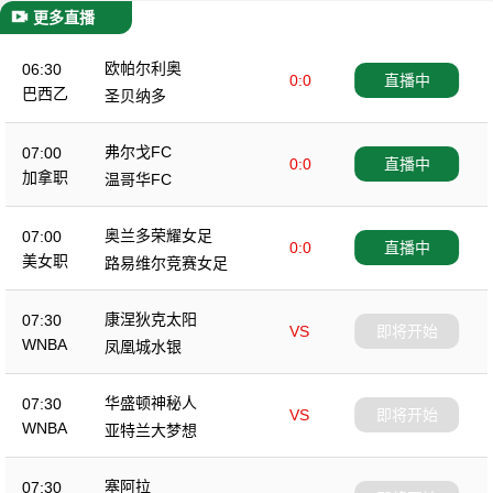
更多直播
欧帕尔利奥
06:30
0:0
直播中
巴西乙
圣贝纳多
弗尔戈FC
07:00
0:0
直播中
加拿职
温哥华FC
奥兰多荣耀女足
07:00
0:0
直播中
美女职
路易维尔竞赛女足
康涅狄克太阳
07:30
VS
即将开始
WNBA
凤凰城水银
华盛顿神秘人
07:30
VS
即将开始
WNBA
亚特兰大梦想
塞阿拉
07:30