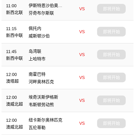
伊斯特恩沙伯奥克
11:00
VS
即将开始
兰
新西北联
芬奇布尔斯联
佩托内
11:15
VS
即将开始
新西中联
威斯顿沙伯
岛湾联
11:45
VS
即将开始
新西中联
上哈特市
南霍巴特
12:00
VS
即将开始
澳塔超
河畔奥林匹克
埃奇沃斯伊格斯
12:00
VS
即将开始
澳威北超
韦斯顿劳动熊
纽卡斯尔奥林匹克
12:00
VS
即将开始
澳威北超
瓦伦蒂勒