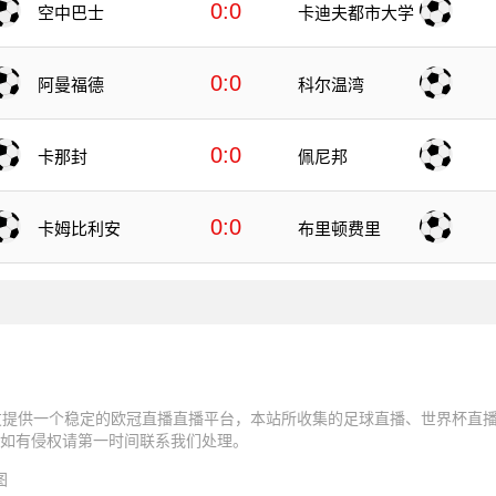
0:0
空中巴士
卡迪夫都市大学
0:0
阿曼福德
科尔温湾
0:0
卡那封
佩尼邦
0:0
卡姆比利安
布里顿费里
友提供一个稳定的欧冠直播直播平台，本站所收集的足球直播、世界杯直播
如有侵权请第一时间联系我们处理。
图