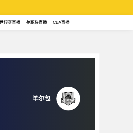
世预赛直播
美职联直播
CBA直播
毕尔包