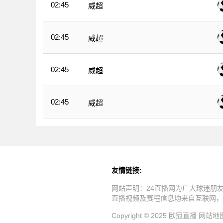
02:45
威超
02:45
威超
02:45
威超
02:45
威超
友情链接:
网站声明：24直播网为广大球迷朋
直播视频及赛程信息均来自互联网，
Copyright © 2025 欧冠直播
网站地