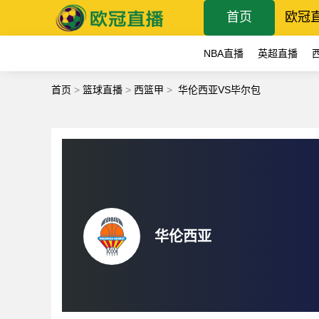
首页
欧冠
NBA直播
英超直播
首页
>
篮球直播
>
西篮甲
>
华伦西亚VS毕尔包
华伦西亚