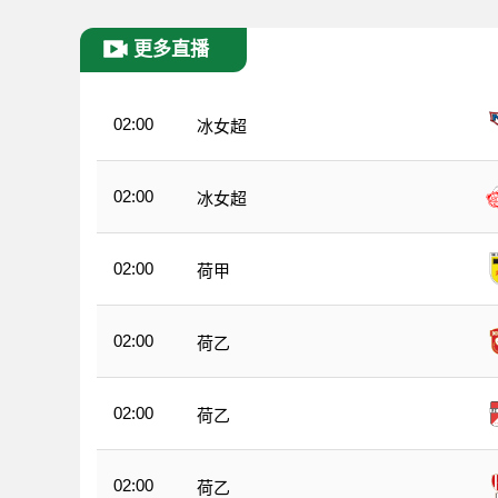
更多直播
02:00
冰女超
02:00
冰女超
02:00
荷甲
02:00
荷乙
02:00
荷乙
02:00
荷乙