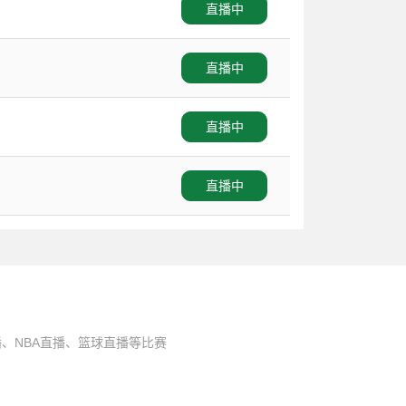
直播中
直播中
直播中
直播中
、NBA直播、篮球直播等比赛