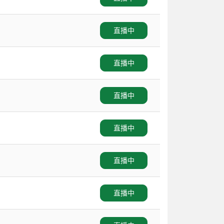
直播中
直播中
直播中
直播中
直播中
直播中