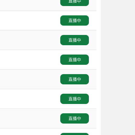
直播中
直播中
直播中
直播中
直播中
直播中
直播中