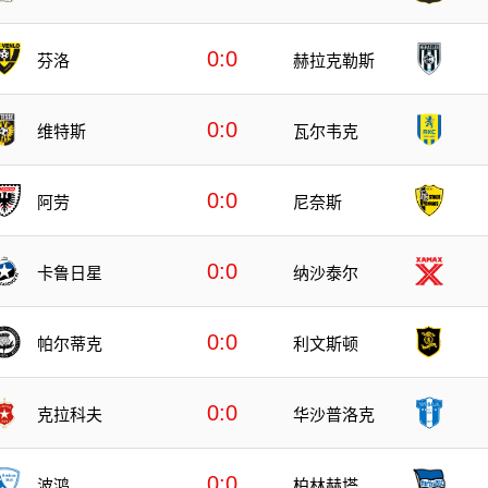
0:0
芬洛
赫拉克勒斯
0:0
维特斯
瓦尔韦克
0:0
阿劳
尼奈斯
0:0
卡鲁日星
纳沙泰尔
0:0
帕尔蒂克
利文斯顿
0:0
克拉科夫
华沙普洛克
0:0
波鸿
柏林赫塔