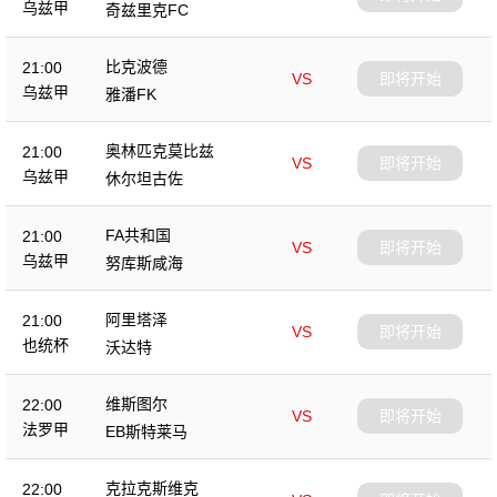
乌兹甲
奇兹里克FC
比克波德
21:00
VS
即将开始
乌兹甲
雅潘FK
奥林匹克莫比兹
21:00
VS
即将开始
乌兹甲
休尔坦古佐
FA共和国
21:00
VS
即将开始
乌兹甲
努库斯咸海
阿里塔泽
21:00
VS
即将开始
也统杯
沃达特
维斯图尔
22:00
VS
即将开始
法罗甲
EB斯特莱马
克拉克斯维克
22:00