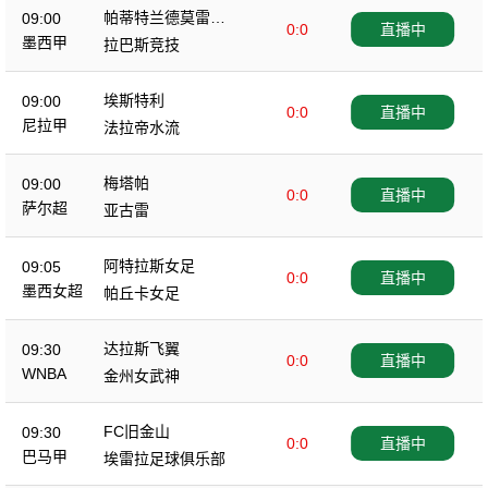
帕蒂特兰德莫雷洛
09:00
0:0
直播中
斯
墨西甲
拉巴斯竞技
埃斯特利
09:00
0:0
直播中
尼拉甲
法拉帝水流
梅塔帕
09:00
0:0
直播中
萨尔超
亚古雷
阿特拉斯女足
09:05
0:0
直播中
墨西女超
帕丘卡女足
达拉斯飞翼
09:30
0:0
直播中
WNBA
金州女武神
FC旧金山
09:30
0:0
直播中
巴马甲
埃雷拉足球俱乐部