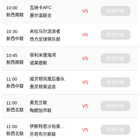
瓦纳卡AFC
10:00
VS
即将开始
新西南联
塞尔温联合
米拉马尔流浪者
10:30
VS
即将开始
新西中联
西方足球俱乐部
菲利米德海湾
10:45
VS
即将开始
新西南联
诺美德斯
威灵顿凤凰后备队
11:00
VS
即将开始
新西中联
惠灵顿奥运会
奥克兰联
11:00
VS
即将开始
新西北联
陶朗加市联
伊斯特恩沙伯奥克
11:00
VS
即将开始
兰
新西北联
芬奇布尔斯联