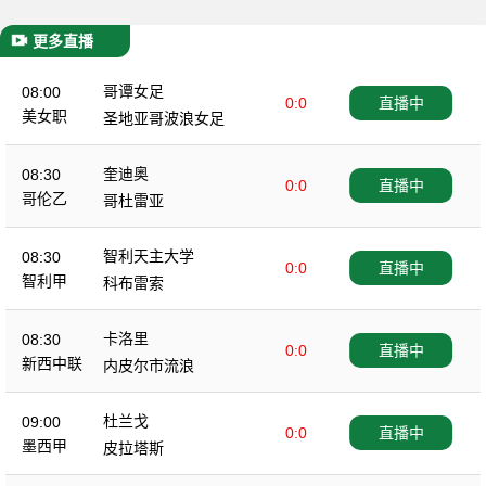
更多直播
哥谭女足
08:00
0:0
直播中
美女职
圣地亚哥波浪女足
奎迪奥
08:30
0:0
直播中
哥伦乙
哥杜雷亚
智利天主大学
08:30
0:0
直播中
智利甲
科布雷索
卡洛里
08:30
0:0
直播中
新西中联
内皮尔市流浪
杜兰戈
09:00
0:0
直播中
墨西甲
皮拉塔斯