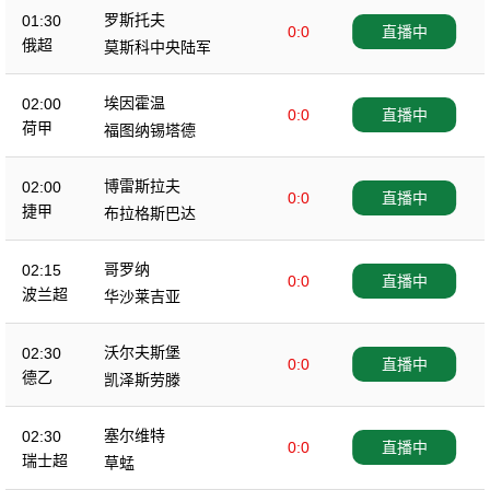
罗斯托夫
01:30
0:0
直播中
俄超
莫斯科中央陆军
埃因霍温
02:00
0:0
直播中
荷甲
福图纳锡塔德
博雷斯拉夫
02:00
0:0
直播中
捷甲
布拉格斯巴达
哥罗纳
02:15
0:0
直播中
波兰超
华沙莱吉亚
沃尔夫斯堡
02:30
0:0
直播中
德乙
凯泽斯劳滕
塞尔维特
02:30
0:0
直播中
瑞士超
草蜢