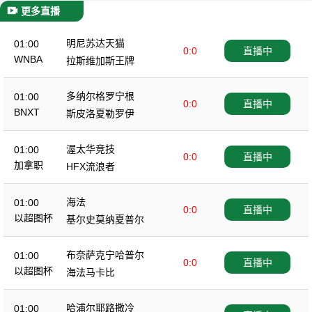
更多直播
明尼苏达天猫
01:00
0:0
直播中
WNBA
拉斯维加斯王牌
多纳尔格罗宁根
01:00
0:0
直播中
BNXT
斯皮洛夏勒罗伊
渥太华竞技
01:00
0:0
直播中
加拿职
HFX流浪者
海法
01:00
0:0
直播中
以超图杯
基尔史莫纳夏普尔
布奈萨克宁哈普尔
01:00
0:0
直播中
以超图杯
海法马卡比
哈浦尔耶路撒冷
01:00