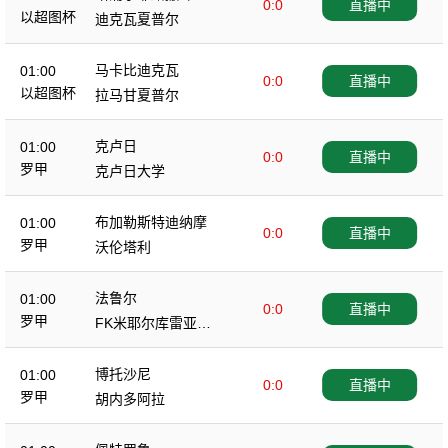
0:0
直播中
以超图杯
迪克瓦夏普尔
马卡比迪克瓦
01:00
0:0
直播中
以超图杯
拉马甘夏普尔
克卢日
01:00
0:0
直播中
罗甲
克卢日大学
布加勒斯特迪纳摩
01:00
0:0
直播中
罗甲
沃伦塔利
法鲁尔
01:00
0:0
直播中
罗甲
FK米耶尔库雷亚丘
克
博托沙尼
01:00
0:0
直播中
罗甲
胡内多阿拉