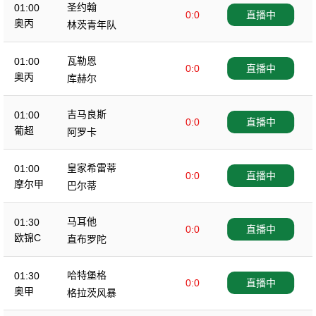
圣约翰
01:00
0:0
直播中
奥丙
林茨青年队
瓦勒恩
01:00
0:0
直播中
奥丙
库赫尔
吉马良斯
01:00
0:0
直播中
葡超
阿罗卡
皇家希雷蒂
01:00
0:0
直播中
摩尔甲
巴尔蒂
马耳他
01:30
0:0
直播中
欧锦C
直布罗陀
哈特堡格
01:30
0:0
直播中
奥甲
格拉茨风暴