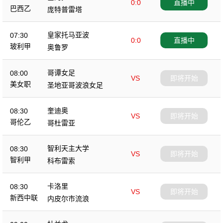
0:0
直播中
巴西乙
庞特普雷塔
皇家托马亚波
07:30
0:0
直播中
玻利甲
奥鲁罗
哥谭女足
08:00
VS
即将开始
美女职
圣地亚哥波浪女足
奎迪奥
08:30
VS
即将开始
哥伦乙
哥杜雷亚
智利天主大学
08:30
VS
即将开始
智利甲
科布雷索
卡洛里
08:30
VS
即将开始
新西中联
内皮尔市流浪