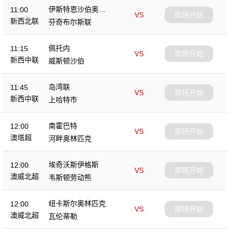
伊斯特恩沙伯奥克
11:00
VS
即将开始
兰
新西北联
芬奇布尔斯联
佩托内
11:15
VS
即将开始
新西中联
威斯顿沙伯
岛湾联
11:45
VS
即将开始
新西中联
上哈特市
南霍巴特
12:00
VS
即将开始
澳塔超
河畔奥林匹克
埃奇沃斯伊格斯
12:00
VS
即将开始
澳威北超
韦斯顿劳动熊
纽卡斯尔奥林匹克
12:00
VS
即将开始
澳威北超
瓦伦蒂勒