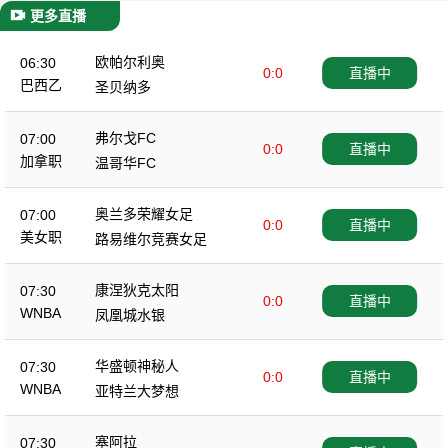
更多直播
欧帕尔利奥
06:30
0:0
直播中
巴西乙
圣贝纳多
弗尔戈FC
07:00
0:0
直播中
加拿职
温哥华FC
奥兰多荣耀女足
07:00
0:0
直播中
美女职
路易维尔竞赛女足
康涅狄克太阳
07:30
0:0
直播中
WNBA
凤凰城水银
华盛顿神秘人
07:30
0:0
直播中
WNBA
亚特兰大梦想
塞阿拉
07:30