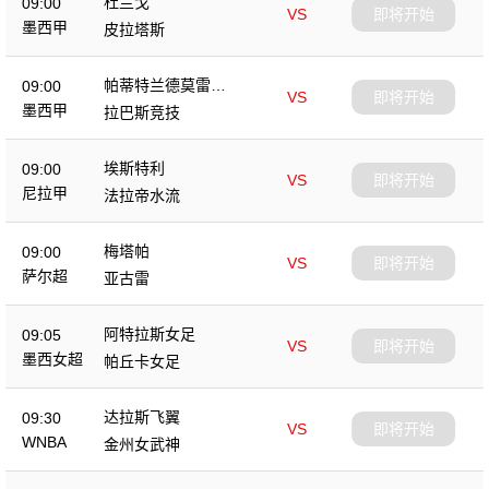
杜兰戈
09:00
VS
即将开始
墨西甲
皮拉塔斯
帕蒂特兰德莫雷洛
09:00
VS
即将开始
斯
墨西甲
拉巴斯竞技
埃斯特利
09:00
VS
即将开始
尼拉甲
法拉帝水流
梅塔帕
09:00
VS
即将开始
萨尔超
亚古雷
阿特拉斯女足
09:05
VS
即将开始
墨西女超
帕丘卡女足
达拉斯飞翼
09:30
VS
即将开始
WNBA
金州女武神