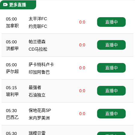
更多直播
太平洋FC
05:00
0:0
直播中
加拿职
约克联FC
帕兰德森
05:00
0:0
直播中
洪都甲
CD马拉松
萨卡特科卢卡
05:00
0:0
直播中
萨尔超
印加阿鲁巴
最强者
05:15
0:0
直播中
玻利甲
石油独立
保地花高SP
05:30
0:0
直播中
巴西乙
米内罗美洲
瑞模贝雷
05:30