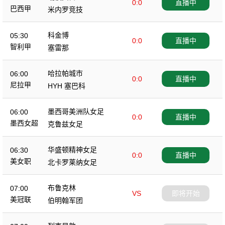
0:0
直播中
巴西甲
米内罗竞技
科金博
05:30
0:0
直播中
智利甲
塞雷那
哈拉帕城市
06:00
0:0
直播中
尼拉甲
HYH 塞巴科
墨西哥美洲队女足
06:00
0:0
直播中
墨西女超
克鲁兹女足
华盛顿精神女足
06:30
0:0
直播中
美女职
北卡罗莱纳女足
布鲁克林
07:00
VS
即将开始
美冠联
伯明翰军团