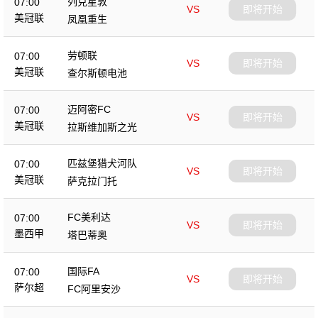
列克星敦
07:00
VS
即将开始
美冠联
凤凰重生
劳顿联
07:00
VS
即将开始
美冠联
查尔斯顿电池
迈阿密FC
07:00
VS
即将开始
美冠联
拉斯维加斯之光
匹兹堡猎犬河队
07:00
VS
即将开始
美冠联
萨克拉门托
FC美利达
07:00
VS
即将开始
墨西甲
塔巴蒂奥
国际FA
07:00
VS
即将开始
萨尔超
FC阿里安沙