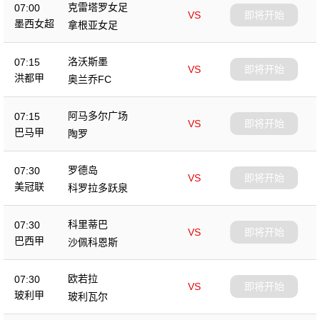
克雷塔罗女足
07:00
VS
即将开始
墨西女超
拿根亚女足
洛沃斯墨
07:15
VS
即将开始
洪都甲
奥兰乔FC
阿马多尔广场
07:15
VS
即将开始
巴马甲
陶罗
罗德岛
07:30
VS
即将开始
美冠联
科罗拉多跃泉
科里蒂巴
07:30
VS
即将开始
巴西甲
沙佩科恩斯
欧若拉
07:30
VS
即将开始
玻利甲
玻利瓦尔