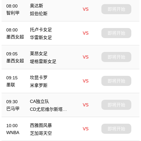
奥达斯
08:00
VS
即将开始
智利甲
奴伯伦斯
托卢卡女足
08:00
VS
即将开始
墨西女超
华雷斯女足
莱昂女足
09:05
VS
即将开始
墨西女超
堤格雷斯女足
坎昆卡罗
09:15
VS
即将开始
墨联
米拿罗斯
CA独立队
09:30
VS
即将开始
巴马甲
CD尤尼维尔斯塔里
奥
西雅图风暴
10:00
VS
即将开始
WNBA
芝加哥天空