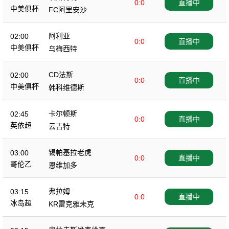
0:0
直播中
中美俱杯
FC阿里安沙
阿利亚
02:00
0:0
直播中
中美俱杯
乌梅西特
CD法斯
02:00
0:0
直播中
中美俱杯
韩科维德斯
卡尔顿斯
02:45
0:0
直播中
英依超
云吉特
锡帕基拉老虎
03:00
0:0
直播中
哥伦乙
恩维加多
弗拉姆
03:15
0:0
直播中
冰岛超
KR雷克雅未克