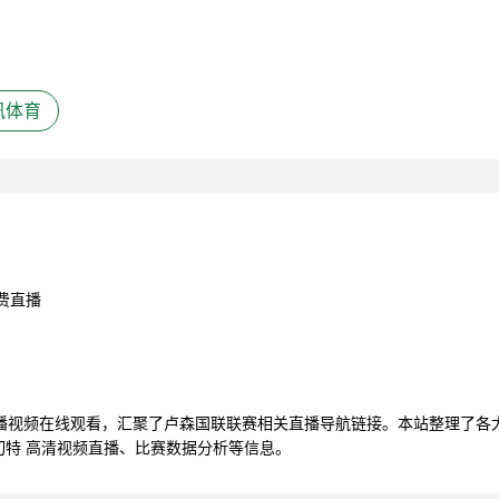
讯体育
费直播
特直播视频在线观看，汇聚了卢森国联联赛相关直播导航链接。本站整理了
切特 高清视频直播、比赛数据分析等信息。