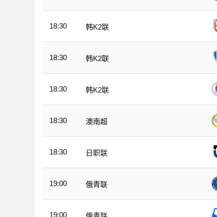
18:30
韩K2联
18:30
韩K2联
18:30
韩K2联
18:30
澳南超
18:30
日职联
19:00
俄青联
19:00
俄青联