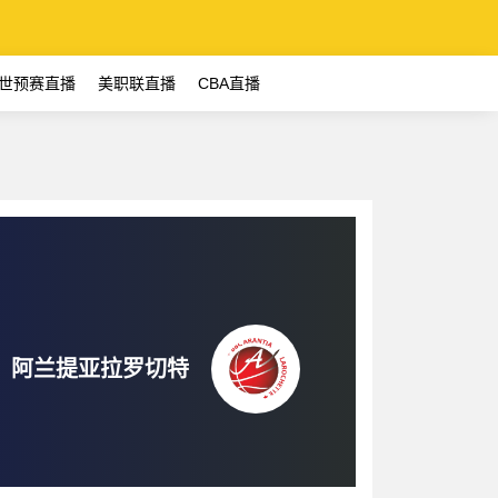
世预赛直播
美职联直播
CBA直播
阿兰提亚拉罗切特