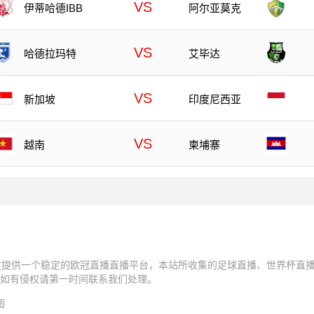
VS
伊蒂哈德IBB
阿尔亚莫克
VS
哈德拉玛特
艾毕达
VS
新加坡
印度尼西亚
VS
越南
柬埔寨
友提供一个稳定的欧冠直播直播平台，本站所收集的足球直播、世界杯直播
如有侵权请第一时间联系我们处理。
图