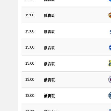
19:00
俄青联
19:00
俄青联
19:00
俄青联
19:00
俄青联
19:00
俄青联
19:00
俄青联