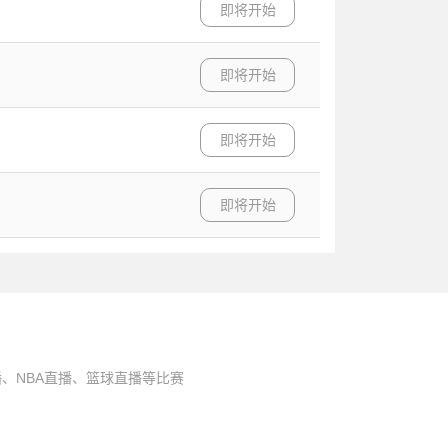
即将开始
即将开始
即将开始
即将开始
、NBA直播、篮球直播等比赛