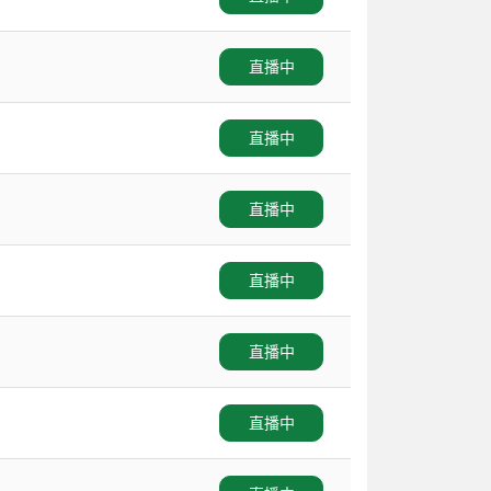
直播中
直播中
直播中
直播中
直播中
直播中