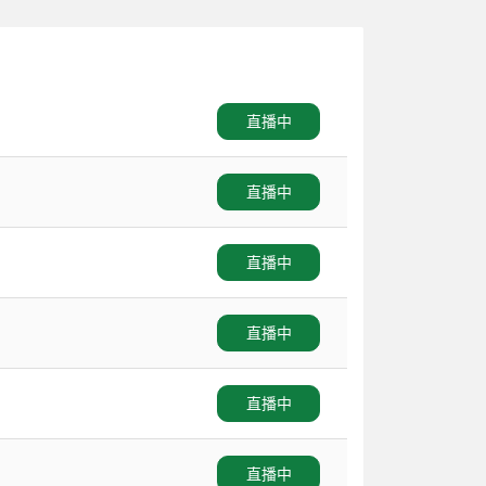
直播中
直播中
直播中
直播中
直播中
直播中