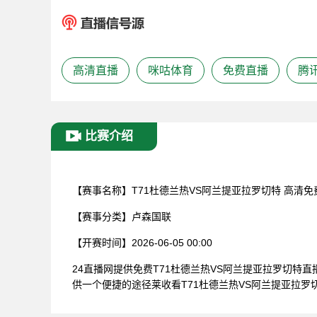
高清直播
咪咕体育
免费直播
腾
比赛介绍
【赛事名称】
T71杜德兰热VS阿兰提亚拉罗切特 高清免
【赛事分类】
卢森国联
【开赛时间】
2026-06-05 00:00
24直播网提供免费T71杜德兰热VS阿兰提亚拉罗切
供一个便捷的途径莱收看T71杜德兰热VS阿兰提亚拉罗