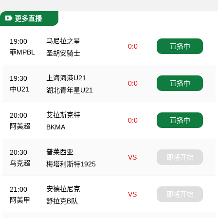
更多直播
马尼拉之星
19:00
0:0
直播中
菲MPBL
圣胡安骑士
上海海港U21
19:30
0:0
直播中
中U21
湖北青年星U21
艾拉斯克特
20:00
0:0
直播中
阿美超
BKMA
普莱西亚
20:30
VS
即将开始
乌克超
梅塔利斯特1925
安德拉尼克
21:00
VS
即将开始
阿美甲
舒拉克B队