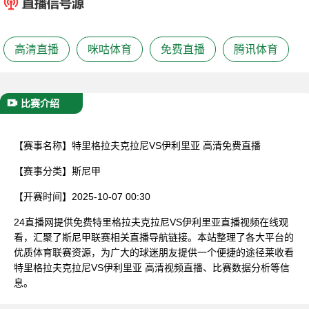
已结束
高清直播
咪咕体育
免费直播
腾讯体育
比赛介绍
【赛事名称】
特里格拉夫克拉尼VS伊利里亚 高清免费直播
【赛事分类】
斯尼甲
【开赛时间】
2025-10-07 00:30
24直播网提供免费特里格拉夫克拉尼VS伊利里亚直播视频在线观
看，汇聚了斯尼甲联赛相关直播导航链接。本站整理了各大平台的
优质体育联赛资源，为广大的球迷朋友提供一个便捷的途径莱收看
特里格拉夫克拉尼VS伊利里亚 高清视频直播、比赛数据分析等信
息。