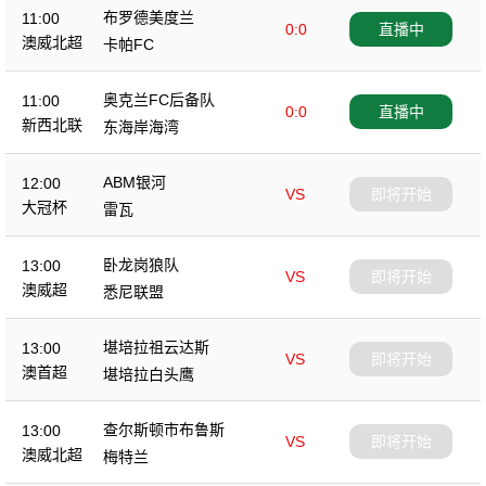
布罗德美度兰
11:00
0:0
直播中
澳威北超
卡帕FC
奥克兰FC后备队
11:00
0:0
直播中
新西北联
东海岸海湾
ABM银河
12:00
VS
即将开始
大冠杯
雷瓦
卧龙岗狼队
13:00
VS
即将开始
澳威超
悉尼联盟
堪培拉祖云达斯
13:00
VS
即将开始
澳首超
堪培拉白头鹰
查尔斯顿市布鲁斯
13:00
VS
即将开始
澳威北超
梅特兰