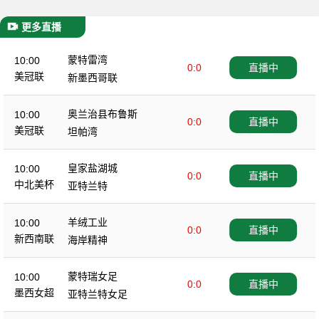
更多直播
蒙特雷湾
10:00
0:0
直播中
美冠联
新墨西哥联
奥兰治县布鲁斯
10:00
0:0
直播中
美冠联
坦帕湾
皇家盐湖城
10:00
0:0
直播中
中北美杯
亚特兰特
羊绒工业
10:00
0:0
直播中
新西南联
海岸精神
蒙特瑞女足
10:00
0:0
直播中
墨西女超
亚特兰特女足