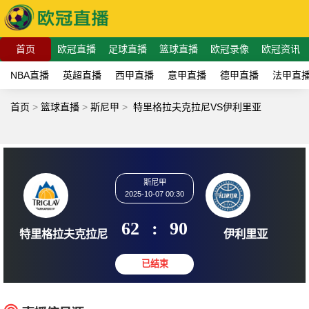
首页
欧冠直播
足球直播
篮球直播
欧冠录像
欧冠资讯
NBA直播
英超直播
西甲直播
意甲直播
德甲直播
法甲直
首页
>
篮球直播
>
斯尼甲
>
特里格拉夫克拉尼VS伊利里亚
斯尼甲
2025-10-07 00:30
62
:
90
特里格拉夫克拉尼
伊利