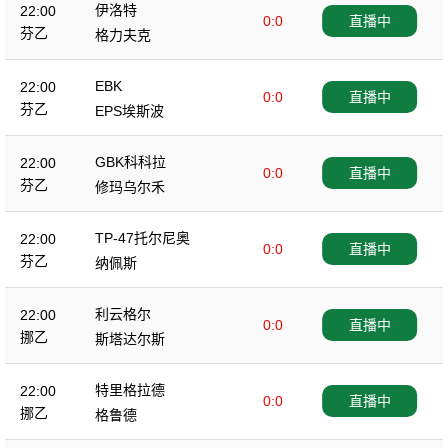
伊洛特
22:00
0:0
直播中
芬乙
格力夫克
EBK
22:00
0:0
直播中
芬乙
EPS埃斯波
GBK科科拉
22:00
0:0
直播中
芬乙
修玛乌尔禾
TP-47托尔尼奥
22:00
0:0
直播中
芬乙
纳佩斯
利云格尔
22:00
0:0
直播中
挪乙
斯塔达尔斯
特里格拉德
22:00
0:0
直播中
挪乙
格鲁德