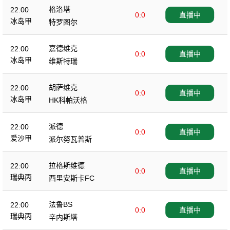
格洛塔
22:00
0:0
直播中
冰岛甲
特罗图尔
嘉德维克
22:00
0:0
直播中
冰岛甲
维斯特瑞
胡萨维克
22:00
0:0
直播中
冰岛甲
HK科帕沃格
派德
22:00
0:0
直播中
爱沙甲
派尔努瓦普斯
拉格斯维德
22:00
0:0
直播中
瑞典丙
西里安斯卡FC
法鲁BS
22:00
0:0
直播中
瑞典丙
辛内斯塔