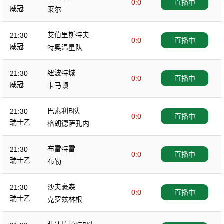
0:0
直播中
威冠
莱尔
艾伯里斯特夫
21:30
0:0
直播中
威冠
特奥温星队
纽波特城
21:30
0:0
直播中
威冠
卡马顿
巴素利B队
21:30
0:0
直播中
瑞士乙
格朗德萨孔内
布雷特雷
21:30
0:0
直播中
瑞士乙
布勒
沙夫豪森
21:30
0:0
直播中
瑞士乙
克罗兹林根