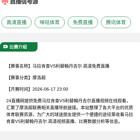
已结束
高清直播
咪咕体育
免费直播
腾讯体育
比赛介绍
【赛事名称】
马拉肯查VS利替翰丹吉尔 高清免费直播
【赛事分类】
摩洛超
【开赛时间】
2026-06-17 23:00
24直播网提供免费马拉肯查VS利替翰丹吉尔直播视频在线观看，
汇聚了摩洛超联赛相关直播导航链接。本站整理了各大平台的优质
体育联赛资源，为广大的球迷朋友提供一个便捷的途径莱收看马拉
肯查VS利替翰丹吉尔 高清视频直播、比赛数据分析等信息。