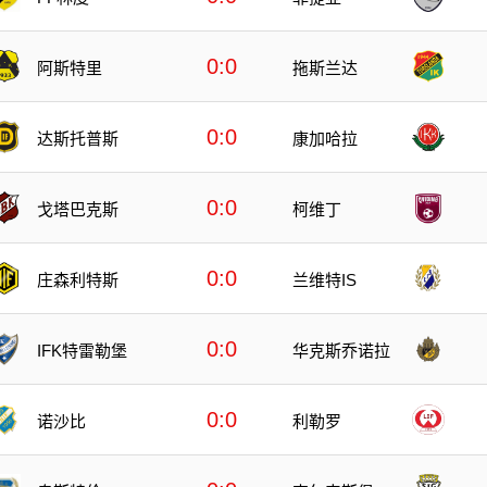
0:0
阿斯特里
拖斯兰达
0:0
达斯托普斯
康加哈拉
0:0
戈塔巴克斯
柯维丁
0:0
庄森利特斯
兰维特IS
0:0
IFK特雷勒堡
华克斯乔诺拉
0:0
诺沙比
利勒罗