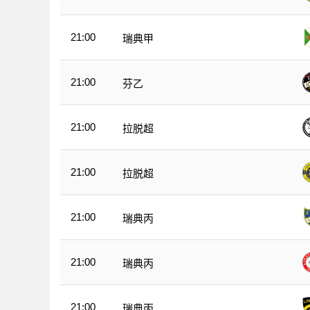
21:00
瑞典甲
21:00
芬乙
21:00
拉脱超
21:00
拉脱超
21:00
瑞典丙
21:00
瑞典丙
21:00
瑞典丙