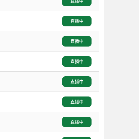
直播中
直播中
直播中
直播中
直播中
直播中
直播中