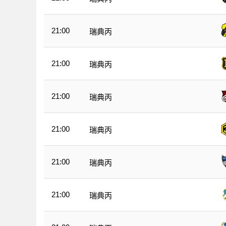
21:00
瑞典丙
21:00
瑞典丙
21:00
瑞典丙
21:00
瑞典丙
21:00
瑞典丙
21:00
瑞典丙