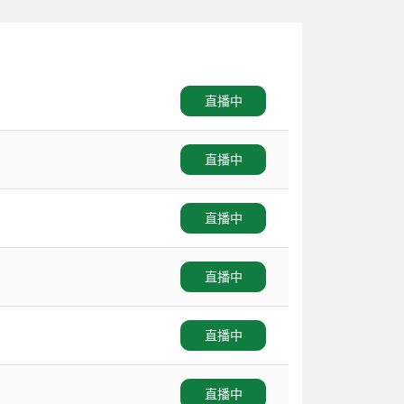
直播中
直播中
直播中
直播中
直播中
直播中