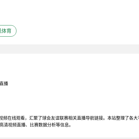
讯体育
直播
播视频在线观看，汇聚了球会友谊联赛相关直播导航链接。本站整理了各
 高清视频直播、比赛数据分析等信息。