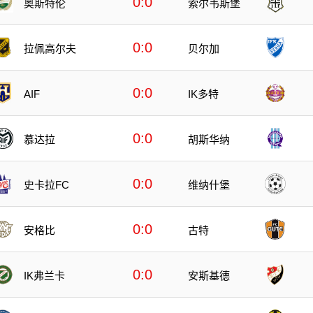
0:0
奥斯特伦
索尔韦斯堡
0:0
拉佩高尔夫
贝尔加
0:0
AIF
IK多特
0:0
慕达拉
胡斯华纳
0:0
史卡拉FC
维纳什堡
0:0
安格比
古特
0:0
IK弗兰卡
安斯基德