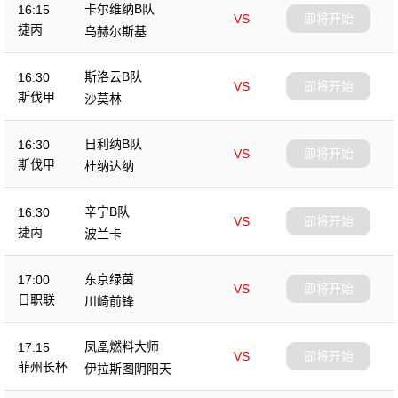
卡尔维纳B队
16:15
VS
即将开始
捷丙
乌赫尔斯基
斯洛云B队
16:30
VS
即将开始
斯伐甲
沙莫林
日利纳B队
16:30
VS
即将开始
斯伐甲
杜纳达纳
辛宁B队
16:30
VS
即将开始
捷丙
波兰卡
东京绿茵
17:00
VS
即将开始
日职联
川崎前锋
凤凰燃料大师
17:15
VS
即将开始
菲州长杯
伊拉斯图阴阳天