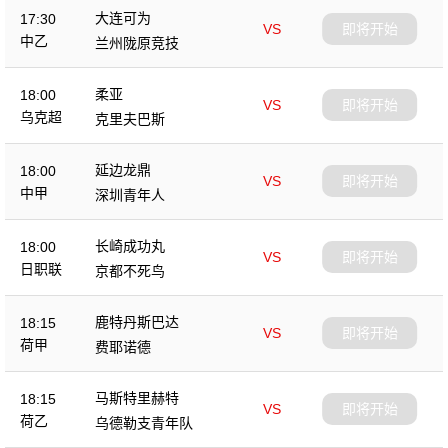
大连可为
17:30
VS
即将开始
中乙
兰州陇原竞技
柔亚
18:00
VS
即将开始
乌克超
克里夫巴斯
延边龙鼎
18:00
VS
即将开始
中甲
深圳青年人
长崎成功丸
18:00
VS
即将开始
日职联
京都不死鸟
鹿特丹斯巴达
18:15
VS
即将开始
荷甲
费耶诺德
马斯特里赫特
18:15
VS
即将开始
荷乙
乌德勒支青年队