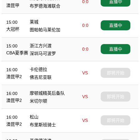
0:0
直播中
澳昆甲
布罗德海滩联合
莱城
15:00
0:0
直播中
大冠杯
图帕帕马莱伦加
浙江方兴渡
15:00
0:0
直播中
CBA夏季赛
深圳马可波罗
卡伦德拉
16:00
VS
即将开始
澳昆甲2
佛吉尼亚联
摩顿城精英后备队
16:00
VS
即将开始
澳昆甲2
米切尔顿
松山
16:00
VS
即将开始
澳昆甲2
布里斯班骑士