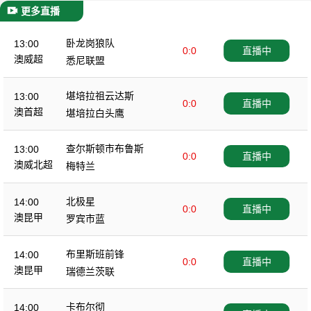
更多直播
卧龙岗狼队
13:00
0:0
直播中
澳威超
悉尼联盟
堪培拉祖云达斯
13:00
0:0
直播中
澳首超
堪培拉白头鹰
查尔斯顿市布鲁斯
13:00
0:0
直播中
澳威北超
梅特兰
北极星
14:00
0:0
直播中
澳昆甲
罗宾市蓝
布里斯班前锋
14:00
0:0
直播中
澳昆甲
瑞德兰茨联
卡布尔彻
14:00