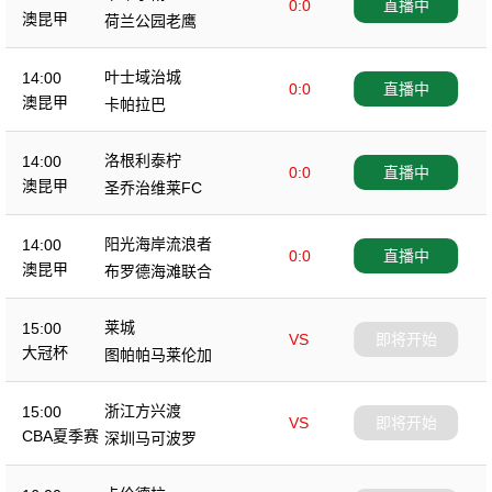
0:0
直播中
澳昆甲
荷兰公园老鹰
叶士域治城
14:00
0:0
直播中
澳昆甲
卡帕拉巴
洛根利泰柠
14:00
0:0
直播中
澳昆甲
圣乔治维莱FC
阳光海岸流浪者
14:00
0:0
直播中
澳昆甲
布罗德海滩联合
莱城
15:00
VS
即将开始
大冠杯
图帕帕马莱伦加
浙江方兴渡
15:00
VS
即将开始
CBA夏季赛
深圳马可波罗