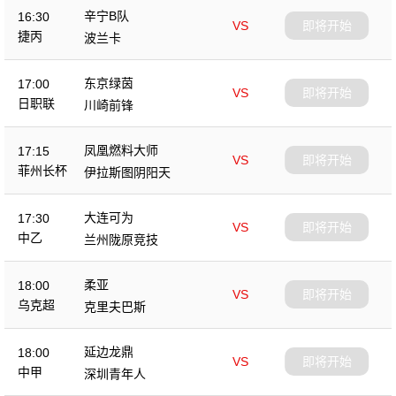
辛宁B队
16:30
VS
即将开始
捷丙
波兰卡
东京绿茵
17:00
VS
即将开始
日职联
川崎前锋
凤凰燃料大师
17:15
VS
即将开始
菲州长杯
伊拉斯图阴阳天
大连可为
17:30
VS
即将开始
中乙
兰州陇原竞技
柔亚
18:00
VS
即将开始
乌克超
克里夫巴斯
延边龙鼎
18:00
VS
即将开始
中甲
深圳青年人