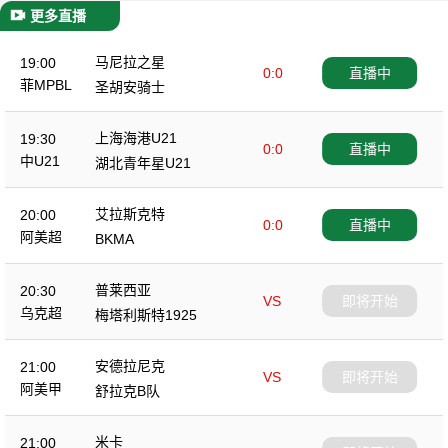
更多直播
马尼拉之星
19:00
0:0
直播中
菲MPBL
圣胡安骑士
上海海港U21
19:30
0:0
直播中
中U21
湖北青年星U21
艾拉斯克特
20:00
0:0
直播中
阿美超
BKMA
普莱西亚
20:30
VS
即将开始
乌克超
梅塔利斯特1925
安德拉尼克
21:00
VS
即将开始
阿美甲
舒拉克B队
米卡
21:00