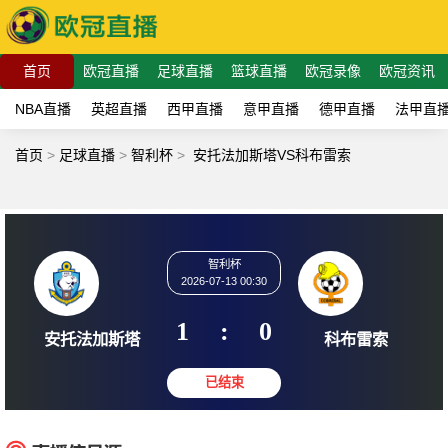
首页
欧冠直播
足球直播
篮球直播
欧冠录像
欧冠资讯
NBA直播
英超直播
西甲直播
意甲直播
德甲直播
法甲直
首页
>
足球直播
>
智利杯
>
安托法加斯塔VS科布雷索
智利杯
2026-07-13 00:30
1
:
0
安托法加斯塔
科布