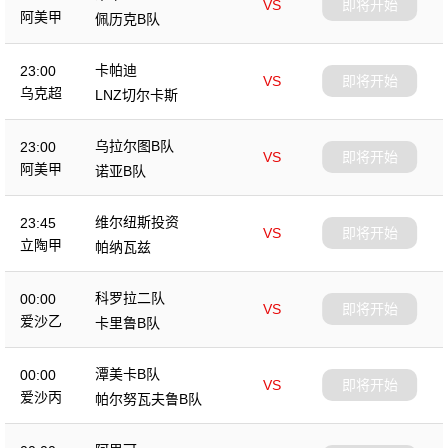
VS
即将开始
阿美甲
佩历克B队
卡帕迪
23:00
VS
即将开始
乌克超
LNZ切尔卡斯
乌拉尔图B队
23:00
VS
即将开始
阿美甲
诺亚B队
维尔纽斯投资
23:45
VS
即将开始
立陶甲
帕纳瓦兹
科罗拉二队
00:00
VS
即将开始
爱沙乙
卡里鲁B队
潭美卡B队
00:00
VS
即将开始
爱沙丙
帕尔努瓦夫鲁B队