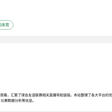
讯体育
在线观看，汇聚了球会友谊联赛相关直播导航链接。本站整理了各大平台的
、比赛数据分析等信息。