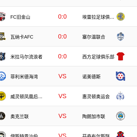
0:0
FC旧金山
埃雷拉足球俱乐
部
0:0
瓦纳卡AFC
塞尔温联合
0:0
米拉马尔流浪者
西方足球俱乐部
VS
菲利米德海湾
诺美德斯
VS
威灵顿凤凰后备
惠灵顿奥运会
队
VS
奥克兰联
陶朗加市联
VS
伊斯特恩沙伯奥
芬奇布尔斯联