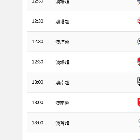
12:30
澳塔超
12:30
澳塔超
12:30
澳塔超
12:30
澳塔超
13:00
澳南超
13:00
澳南超
13:00
澳首超