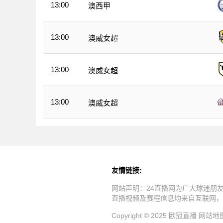
13:00
澳西甲
13:00
澳威女超
13:00
澳威女超
13:00
澳威女超
友情链接:
网站声明：24直播网为广大球迷朋
直播视频及赛程信息均来自互联网，
Copyright © 2025 欧冠直播
网站地