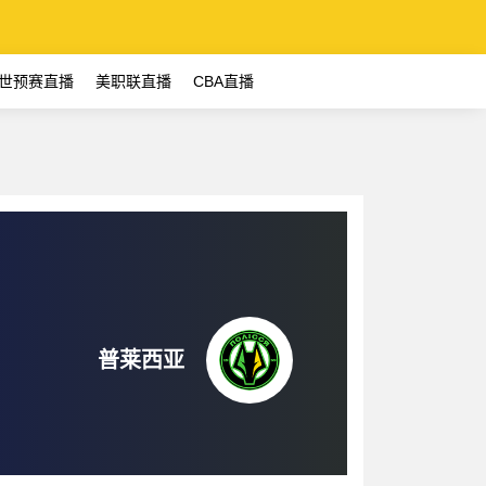
世预赛直播
美职联直播
CBA直播
普莱西亚