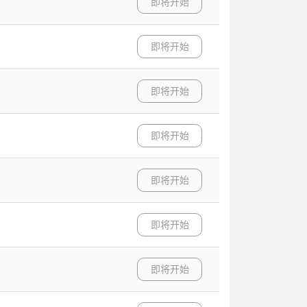
即将开始
即将开始
即将开始
即将开始
即将开始
即将开始
即将开始