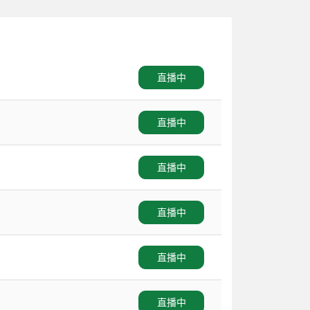
直播中
直播中
直播中
直播中
直播中
直播中