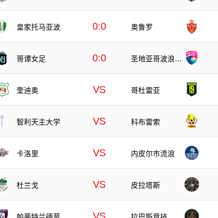
0:0
皇家托马亚波
奥鲁罗
0:0
哥谭女足
圣地亚哥波浪女
足
VS
奎迪奥
哥杜雷亚
VS
智利天主大学
科布雷索
VS
卡洛里
内皮尔市流浪
VS
杜兰戈
皮拉塔斯
VS
帕蒂特兰德莫雷
拉巴斯竞技