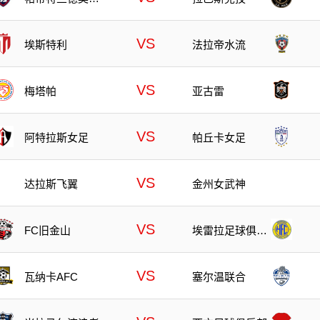
洛斯
VS
埃斯特利
法拉帝水流
VS
梅塔帕
亚古雷
VS
阿特拉斯女足
帕丘卡女足
VS
达拉斯飞翼
金州女武神
VS
FC旧金山
埃雷拉足球俱乐
部
VS
瓦纳卡AFC
塞尔温联合