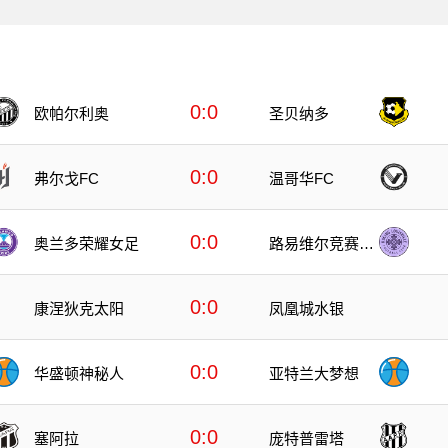
0:0
欧帕尔利奥
圣贝纳多
0:0
弗尔戈FC
温哥华FC
0:0
奥兰多荣耀女足
路易维尔竞赛女
足
0:0
康涅狄克太阳
凤凰城水银
0:0
华盛顿神秘人
亚特兰大梦想
0:0
塞阿拉
庞特普雷塔