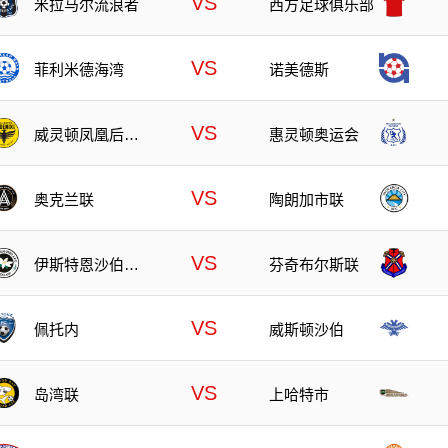
VS
米拉马尔流浪者
西方足球俱乐部
VS
菲利米德海湾
诺美德斯
VS
威灵顿凤凰后备
惠灵顿奥运会
队
VS
奥克兰联
陶朗加市联
VS
伊斯特恩沙伯奥
芬奇布尔斯联
克兰
VS
佩托内
威斯顿沙伯
VS
岛湾联
上哈特市