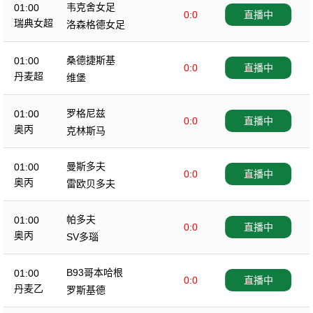
韦克舍女足
01:00
0:0
直播中
瑞典女超
洛森格德女足
桑德捷斯基
01:00
0:0
直播中
丹麦超
维堡
罗格尼兹
01:00
0:0
直播中
奥丙
克林斯马
曼斯多夫
01:00
0:0
直播中
奥丙
雷欧贝多夫
帕多夫
01:00
0:0
直播中
奥丙
SV多瑙
B93哥本哈根
01:00
0:0
直播中
丹麦乙
罗斯基德