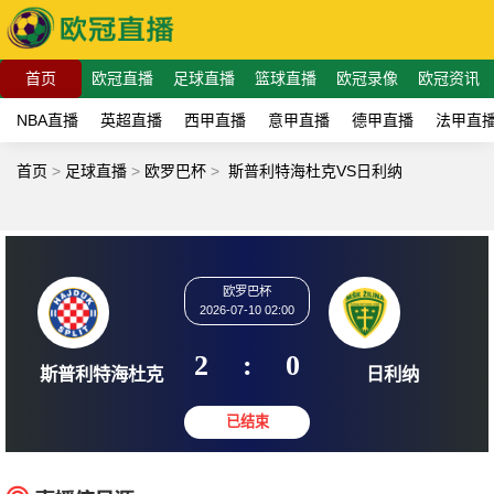
首页
欧冠直播
足球直播
篮球直播
欧冠录像
欧冠资讯
NBA直播
英超直播
西甲直播
意甲直播
德甲直播
法甲直
首页
>
足球直播
>
欧罗巴杯
>
斯普利特海杜克VS日利纳
欧罗巴杯
2026-07-10 02:00
2
:
0
斯普利特海杜克
日利