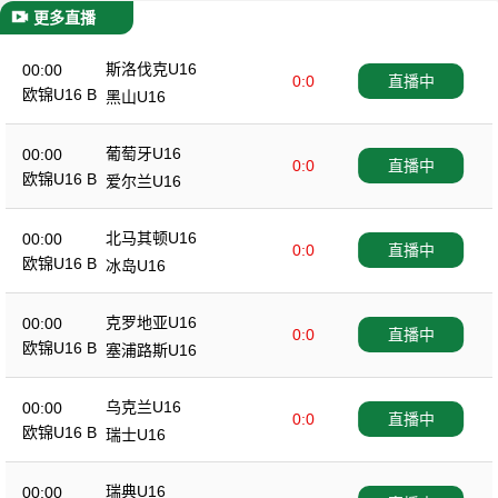
更多直播
斯洛伐克U16
00:00
0:0
直播中
欧锦U16 B
黑山U16
葡萄牙U16
00:00
0:0
直播中
欧锦U16 B
爱尔兰U16
北马其顿U16
00:00
0:0
直播中
欧锦U16 B
冰岛U16
克罗地亚U16
00:00
0:0
直播中
欧锦U16 B
塞浦路斯U16
乌克兰U16
00:00
0:0
直播中
欧锦U16 B
瑞士U16
瑞典U16
00:00