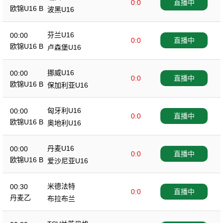
0:0
直播中
欧锦U16 B
波黑U16
芬兰U16
00:00
0:0
直播中
欧锦U16 B
卢森堡U16
挪威U16
00:00
0:0
直播中
欧锦U16 B
保加利亚U16
匈牙利U16
00:00
0:0
直播中
欧锦U16 B
奥地利U16
丹麦U16
00:00
0:0
直播中
欧锦U16 B
爱沙尼亚U16
米德法特
00:30
0:0
直播中
丹麦乙
布拉布兰