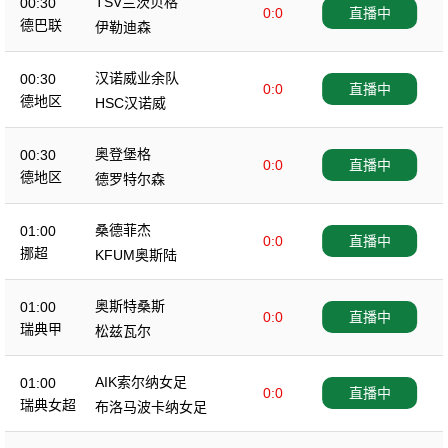
TSV兰茨贝格
00:30
0:0
直播中
德巴联
伊勒迪森
汉诺威业余队
00:30
0:0
直播中
德地区
HSC汉诺威
奥登堡格
00:30
0:0
直播中
德地区
德罗特尔森
桑德菲杰
01:00
0:0
直播中
挪超
KFUM奥斯陆
奥斯特桑斯
01:00
0:0
直播中
瑞典甲
松兹瓦尔
AIK索尔纳女足
01:00
0:0
直播中
瑞典女超
布洛马波卡纳女足