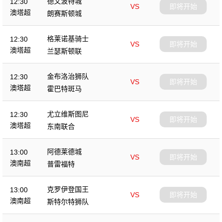
德文波特城
12:30
VS
即将开始
澳塔超
朗赛斯顿城
格莱诺基骑士
12:30
VS
即将开始
澳塔超
兰瑟斯顿联
金布洛治狮队
12:30
VS
即将开始
澳塔超
霍巴特斑马
尤立维斯图尼
12:30
VS
即将开始
澳塔超
东南联合
阿德莱德城
13:00
VS
即将开始
澳南超
普雷福特
克罗伊登国王
13:00
VS
即将开始
澳南超
斯特尔特狮队