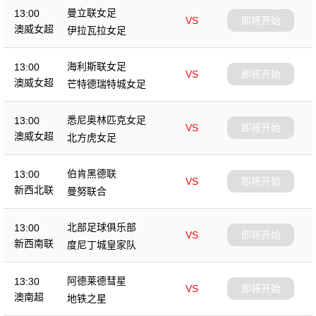
曼立联女足
13:00
VS
即将开始
澳威女超
伊拉瓦拉女足
海利斯联女足
13:00
VS
即将开始
澳威女超
芒特德瑞特城女足
悉尼奥林匹克女足
13:00
VS
即将开始
澳威女超
北方虎女足
伯肯黑德联
13:00
VS
即将开始
新西北联
曼努联合
北部足球俱乐部
13:00
VS
即将开始
新西南联
度尼丁城皇家队
阿德莱德彗星
13:30
VS
即将开始
澳南超
地铁之星