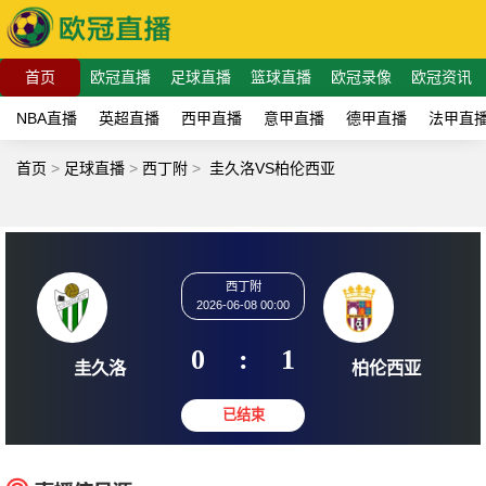
首页
欧冠直播
足球直播
篮球直播
欧冠录像
欧冠资讯
NBA直播
英超直播
西甲直播
意甲直播
德甲直播
法甲直
首页
>
足球直播
>
西丁附
>
圭久洛VS柏伦西亚
西丁附
2026-06-08 00:00
0
:
1
圭久洛
柏伦