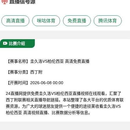
已结束
高清直播
咪咕体育
免费直播
腾讯体育
比赛介绍
【赛事名称】
圭久洛VS柏伦西亚 高清免费直播
【赛事分类】
西丁附
【开赛时间】
2026-06-08 00:00
24直播网提供免费圭久洛VS柏伦西亚直播视频在线观看，汇聚了
西丁附联赛相关直播导航链接。本站整理了各大平台的优质体育联
赛资源，为广大的球迷朋友提供一个便捷的途径莱收看圭久洛VS
柏伦西亚 高清视频直播、比赛数据分析等信息。