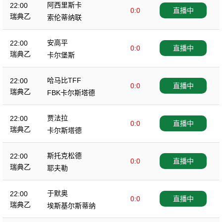
阿西里斯卡
22:00
0:0
直播中
瑞典乙
索伦蒂纳联
安高平
22:00
0:0
直播中
瑞典乙
卡尔堡斯
哈马比TFF
22:00
0:0
直播中
瑞典乙
FBK卡尔斯塔德
贾法拉
22:00
0:0
直播中
瑞典乙
卡尔斯塔德
斯托克松德
22:00
0:0
直播中
瑞典乙
耶夫勒
于默奥
22:00
0:0
直播中
瑞典乙
埃斯基尔斯蒂纳