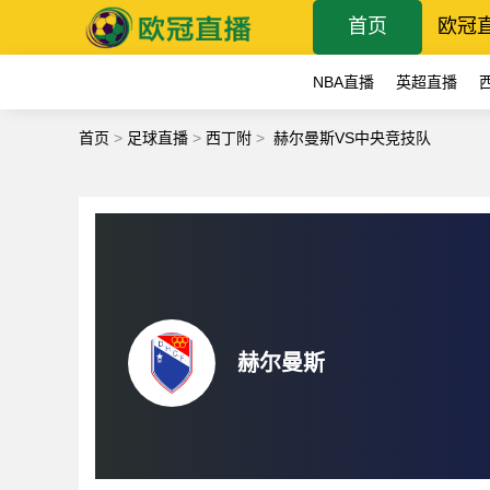
首页
欧冠
NBA直播
英超直播
首页
>
足球直播
>
西丁附
>
赫尔曼斯VS中央竞技队
赫尔曼斯