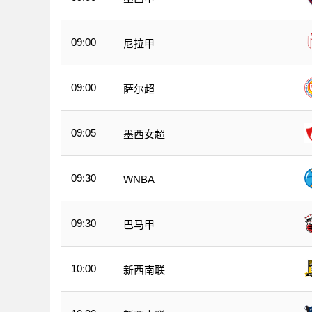
09:00
尼拉甲
09:00
萨尔超
09:05
墨西女超
09:30
WNBA
09:30
巴马甲
10:00
新西南联