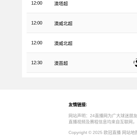
12:00
澳塔超
12:00
澳威北超
12:00
澳威北超
12:30
澳首超
友情链接:
网站声明：24直播网为广大球迷朋
直播视频及赛程信息均来自互联网，
Copyright © 2025 欧冠直播
网站地