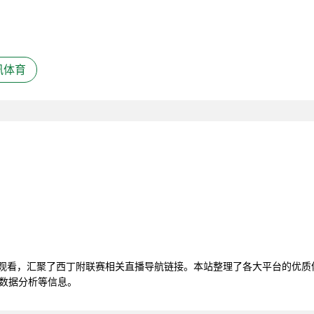
讯体育
线观看，汇聚了西丁附联赛相关直播导航链接。本站整理了各大平台的优
赛数据分析等信息。