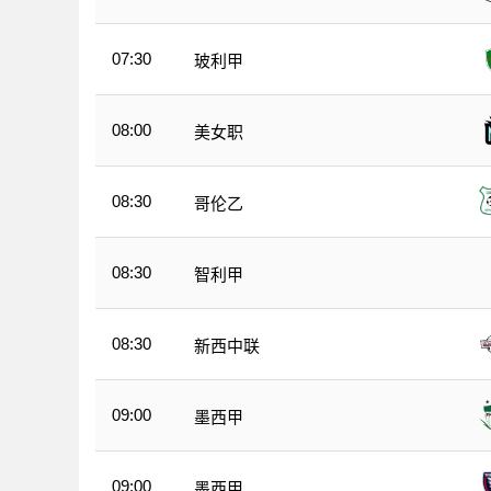
07:30
玻利甲
08:00
美女职
08:30
哥伦乙
08:30
智利甲
08:30
新西中联
09:00
墨西甲
09:00
墨西甲