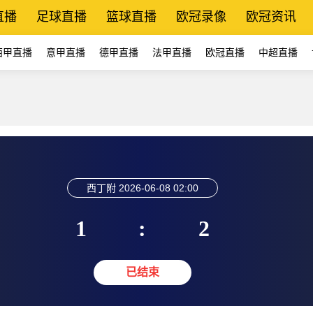
直播
足球直播
篮球直播
欧冠录像
欧冠资讯
西甲直播
意甲直播
德甲直播
法甲直播
欧冠直播
中超直播
西丁附
2026-06-08 02:00
1
:
2
已结束