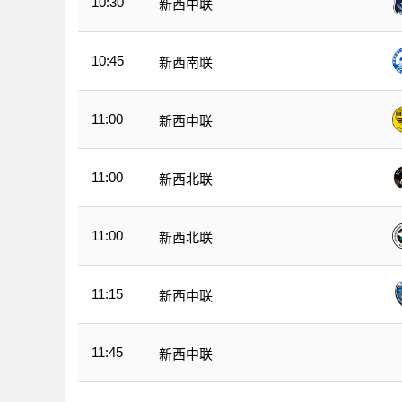
10:30
新西中联
10:45
新西南联
11:00
新西中联
11:00
新西北联
11:00
新西北联
11:15
新西中联
11:45
新西中联