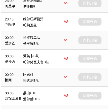
乌拉尔图B队
23:00
VS
即将开始
阿美甲
诺亚B队
维尔纽斯投资
23:45
VS
即将开始
立陶甲
帕纳瓦兹
科罗拉二队
00:00
VS
即将开始
爱沙乙
卡里鲁B队
潭美卡B队
00:00
VS
即将开始
爱沙丙
帕尔努瓦夫鲁B队
阿思可
00:00
VS
即将开始
挪丙
松达尔B队
黑山U16
00:00
VS
即将开始
欧锦U16 B
爱尔兰U16