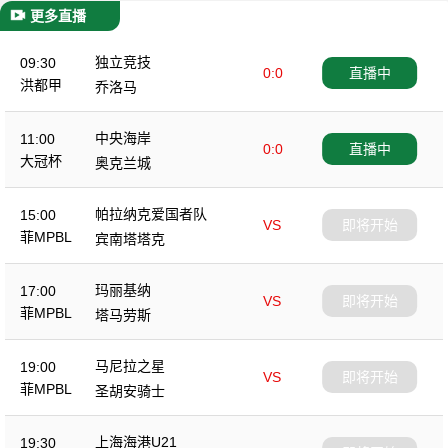
更多直播
独立竞技
09:30
0:0
直播中
洪都甲
乔洛马
中央海岸
11:00
0:0
直播中
大冠杯
奥克兰城
帕拉纳克爱国者队
15:00
VS
即将开始
菲MPBL
宾南塔塔克
玛丽基纳
17:00
VS
即将开始
菲MPBL
塔马劳斯
马尼拉之星
19:00
VS
即将开始
菲MPBL
圣胡安骑士
上海海港U21
19:30