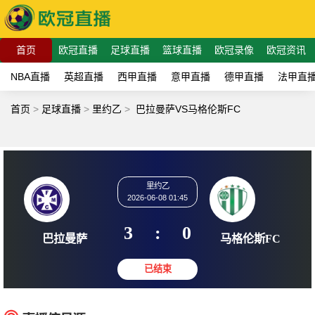
首页
欧冠直播
足球直播
篮球直播
欧冠录像
欧冠资讯
NBA直播
英超直播
西甲直播
意甲直播
德甲直播
法甲直
首页
>
足球直播
>
里约乙
>
巴拉曼萨VS马格伦斯FC
里约乙
2026-06-08 01:45
3
:
0
巴拉曼萨
马格伦