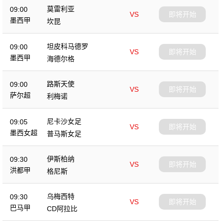
莫雷利亚
09:00
VS
即将开始
墨西甲
坎昆
坦皮科马德罗
09:00
VS
即将开始
墨西甲
海德尔格
路斯天使
09:00
VS
即将开始
萨尔超
利梅诺
尼卡沙女足
09:05
VS
即将开始
墨西女超
普马斯女足
伊斯柏纳
09:30
VS
即将开始
洪都甲
格尼斯
乌梅西特
09:30
VS
即将开始
巴马甲
CD阿拉比