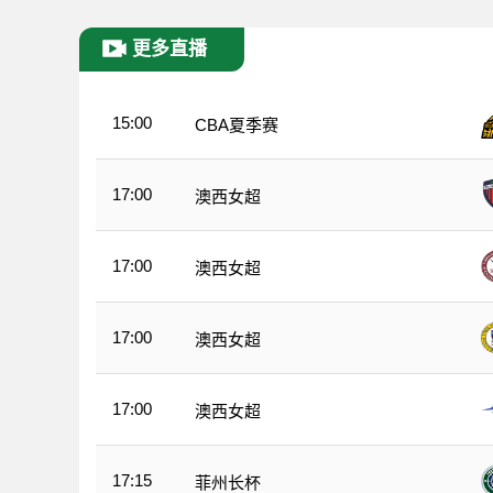
更多直播
15:00
CBA夏季赛
17:00
澳西女超
17:00
澳西女超
17:00
澳西女超
17:00
澳西女超
17:15
菲州长杯