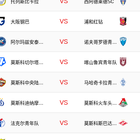
VS
托列斯比卡拉
西阿德莱德SC
VS
大阪钢巴
浦和红钻
VS
阿尔玛兹安泰青
诺夫哥罗德青年
年队
队
VS
莫斯科切尔塔诺
喀山鲁宾青年队
沃青年队
VS
莫斯科中央陆军
马哈奇卡拉青年
青年队
队
VS
莫斯科迪纳摩青
莫斯科火车头青
年队
年队
VS
法克尔青年队
莫斯科斯巴达青
年队