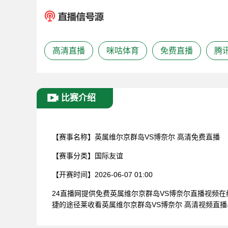
高清直播
咪咕体育
免费直播
腾
比赛介绍
【赛事名称】
英属维尔京群岛VS博奈尔 高清免费直播
【赛事分类】
国际友谊
【开赛时间】
2026-06-07 01:00
24直播网提供免费英属维尔京群岛VS博奈尔直播视频
捷的途径莱收看英属维尔京群岛VS博奈尔 高清视频直