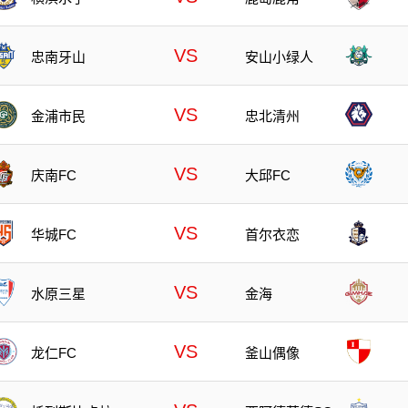
VS
忠南牙山
安山小绿人
VS
金浦市民
忠北清州
VS
庆南FC
大邱FC
VS
华城FC
首尔衣恋
VS
水原三星
金海
VS
龙仁FC
釜山偶像