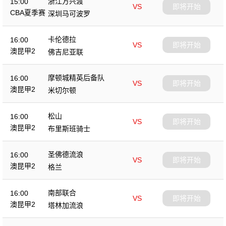
浙江方兴渡
15:00
VS
即将开始
CBA夏季赛
深圳马可波罗
卡伦德拉
16:00
VS
即将开始
澳昆甲2
佛吉尼亚联
摩顿城精英后备队
16:00
VS
即将开始
澳昆甲2
米切尔顿
松山
16:00
VS
即将开始
澳昆甲2
布里斯班骑士
圣佛德流浪
16:00
VS
即将开始
澳昆甲2
格兰
南部联合
16:00
VS
即将开始
澳昆甲2
塔林加流浪