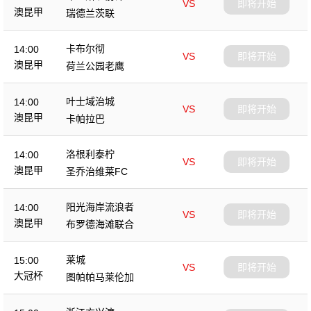
VS
即将开始
澳昆甲
瑞德兰茨联
卡布尔彻
14:00
VS
即将开始
澳昆甲
荷兰公园老鹰
叶士域治城
14:00
VS
即将开始
澳昆甲
卡帕拉巴
洛根利泰柠
14:00
VS
即将开始
澳昆甲
圣乔治维莱FC
阳光海岸流浪者
14:00
VS
即将开始
澳昆甲
布罗德海滩联合
莱城
15:00
VS
即将开始
大冠杯
图帕帕马莱伦加