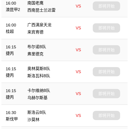
南国老鹰
16:00
VS
即将开始
澳昆甲2
西南昆士兰达雷
广西漓泉天龙
16:00
VS
即将开始
桂超
来宾育德
布尔诺B队
16:15
VS
即将开始
捷丙
弗里德克
奥林莫斯B队
16:15
VS
即将开始
捷丙
斯洛瓦科B队
卡尔维纳B队
16:15
VS
即将开始
捷丙
乌赫尔斯基
斯洛云B队
16:30
VS
即将开始
斯伐甲
沙莫林