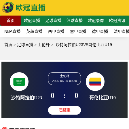
首页
欧冠直播
足球直播
篮球直播
欧冠录像
欧冠资讯
NBA直播
英超直播
西甲直播
意甲直播
德甲直播
法甲直
首页
>
足球直播
>
土伦杯
>
沙特阿拉伯U23VS哥伦比亚U19
土伦杯
2026-06-04 00:30
0
:
0
沙特阿拉伯U23
哥伦比亚