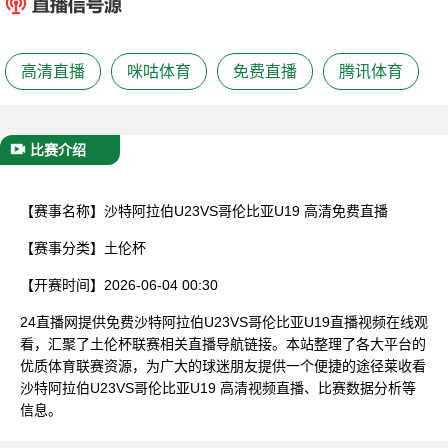
已结束
高清直播
咪咕体育
免费直播
腾讯体育
比赛介绍
【赛事名称】
沙特阿拉伯U23VS哥伦比亚U19 高清免费直播
【赛事分类】
土伦杯
【开赛时间】
2026-06-04 00:30
24直播网提供免费沙特阿拉伯U23VS哥伦比亚U19直播视频在线观
看，汇聚了土伦杯联赛相关直播导航链接。本站整理了各大平台的
优质体育联赛资源，为广大的球迷朋友提供一个便捷的途径莱收看
沙特阿拉伯U23VS哥伦比亚U19 高清视频直播、比赛数据分析等
信息。