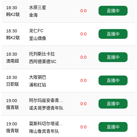
水原三星
18:30
0:0
直播中
韩K2联
金海
龙仁FC
18:30
0:0
直播中
韩K2联
釜山偶像
托列斯比卡拉
18:30
0:0
直播中
澳南超
西阿德莱德SC
大阪钢巴
18:30
0:0
直播中
日职联
浦和红钻
阿尔玛兹安泰青年
19:00
0:0
直播中
队
俄青联
诺夫哥罗德青年队
莫斯科切尔塔诺沃
19:00
0:0
直播中
青年队
俄青联
喀山鲁宾青年队