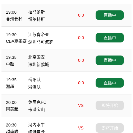
拉马多斯
19:00
0:0
直播中
菲州长杯
博尔特斯
江苏肯帝亚
19:30
0:0
直播中
CBA夏季赛
深圳马可波罗
北京国安
19:35
0:0
直播中
中超
深圳新鹏城
岳阳队
19:35
0:0
直播中
湘超
湘潭队
休尼克FC
20:00
VS
即将开始
阿美超
卡潘宝山
河内水牛
20:30
VS
即将开始
越南联
岘港巨龙