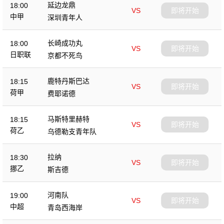
延边龙鼎
18:00
VS
即将开始
中甲
深圳青年人
长崎成功丸
18:00
VS
即将开始
日职联
京都不死鸟
鹿特丹斯巴达
18:15
VS
即将开始
荷甲
费耶诺德
马斯特里赫特
18:15
VS
即将开始
荷乙
乌德勒支青年队
拉纳
18:30
VS
即将开始
挪乙
斯吉德
河南队
19:00
VS
即将开始
中超
青岛西海岸