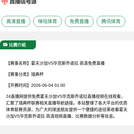
已结束
高清直播
咪咕体育
免费直播
腾讯体育
比赛介绍
【赛事名称】
霍夫沙加VS华克斯乔诺拉 高清免费直播
【赛事分类】
瑞典杯
【开赛时间】
2026-06-04 01:00
24直播网提供免费霍夫沙加VS华克斯乔诺拉直播视频在线观看，
汇聚了瑞典杯联赛相关直播导航链接。本站整理了各大平台的优质
体育联赛资源，为广大的球迷朋友提供一个便捷的途径莱收看霍夫
沙加VS华克斯乔诺拉 高清视频直播、比赛数据分析等信息。