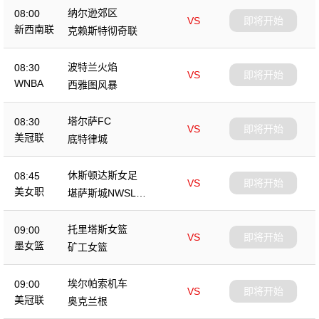
纳尔逊郊区
08:00
VS
即将开始
新西南联
克赖斯特彻奇联
波特兰火焰
08:30
VS
即将开始
WNBA
西雅图风暴
塔尔萨FC
08:30
VS
即将开始
美冠联
底特律城
休斯顿达斯女足
08:45
VS
即将开始
美女职
堪萨斯城NWSL女
足
托里塔斯女篮
09:00
VS
即将开始
墨女篮
矿工女篮
埃尔帕索机车
09:00
VS
即将开始
美冠联
奥克兰根