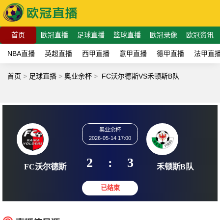
首页
欧冠直播
足球直播
篮球直播
欧冠录像
欧冠资讯
NBA直播
英超直播
西甲直播
意甲直播
德甲直播
法甲直
首页
>
足球直播
>
奥业余杯
>
FC沃尔德斯VS禾顿斯B队
奥业余杯
2026-05-14 17:00
2
:
3
FC沃尔德斯
禾顿斯