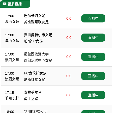
更多直播
巴尔卡塔女足
17:00
0:0
直播中
澳西女超
苏比雅可联女足
费雷曼特尔市女足
17:00
0:0
直播中
澳西女超
珀斯SC女足
尼兰西澳洲大学女
17:00
0:0
直播中
足
澳西女超
西部足球中心女足
FC索伦托女足
17:00
0:0
直播中
澳西女超
珀斯红星女足
泰拉菲尔马
17:15
0:0
直播中
菲州长杯
勇士之路
华川KSPO女足
18:00