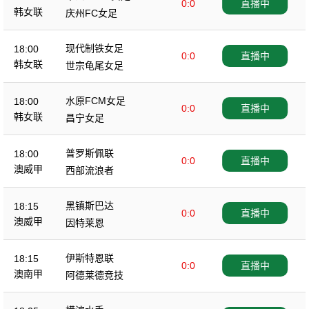
0:0
直播中
韩女联
庆州FC女足
现代制铁女足
18:00
0:0
直播中
韩女联
世宗龟尾女足
水原FCM女足
18:00
0:0
直播中
韩女联
昌宁女足
普罗斯佩联
18:00
0:0
直播中
澳威甲
西部流浪者
黑镇斯巴达
18:15
0:0
直播中
澳威甲
因特莱恩
伊斯特恩联
18:15
0:0
直播中
澳南甲
阿德莱德竞技