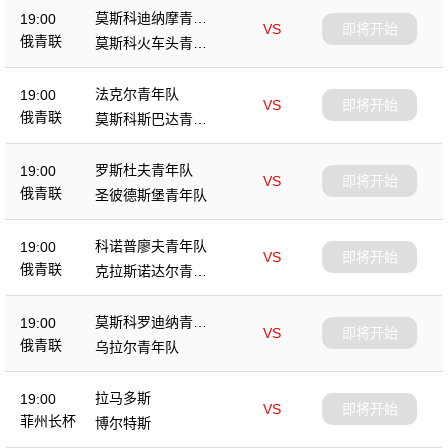
莫斯科迪纳摩青年
19:00
VS
即将开始
队
俄青联
莫斯科火车头青年
队
法克尔青年队
19:00
VS
即将开始
俄青联
莫斯科斯巴达青年
队
罗斯杜夫青年队
19:00
VS
即将开始
俄青联
圣彼德斯堡青年队
科诺普廖夫青年队
19:00
VS
即将开始
俄青联
克拉斯诺达尔青年
队
莫斯科罗迪纳青年
19:00
VS
即将开始
队
俄青联
乌拉尔青年队
拉马多斯
19:00
VS
即将开始
菲州长杯
博尔特斯