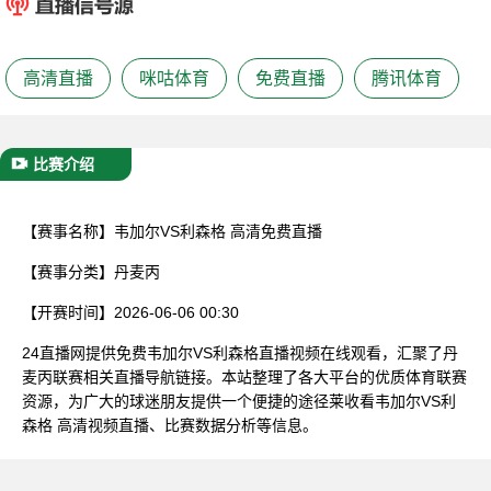
已结束
高清直播
咪咕体育
免费直播
腾讯体育
比赛介绍
【赛事名称】
韦加尔VS利森格 高清免费直播
【赛事分类】
丹麦丙
【开赛时间】
2026-06-06 00:30
24直播网提供免费韦加尔VS利森格直播视频在线观看，汇聚了丹
麦丙联赛相关直播导航链接。本站整理了各大平台的优质体育联赛
资源，为广大的球迷朋友提供一个便捷的途径莱收看韦加尔VS利
森格 高清视频直播、比赛数据分析等信息。