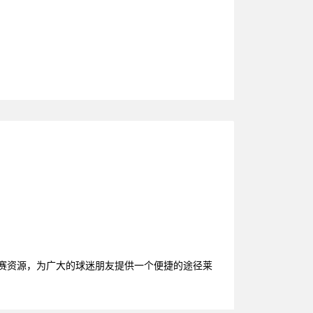
联赛资源，为广大的球迷朋友提供一个便捷的途径莱