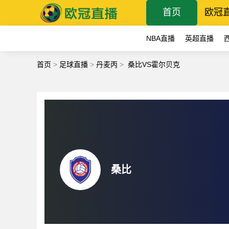
首页
欧冠
NBA直播
英超直播
首页
>
足球直播
>
丹麦丙
>
桑比VS霍尔贝克
桑比