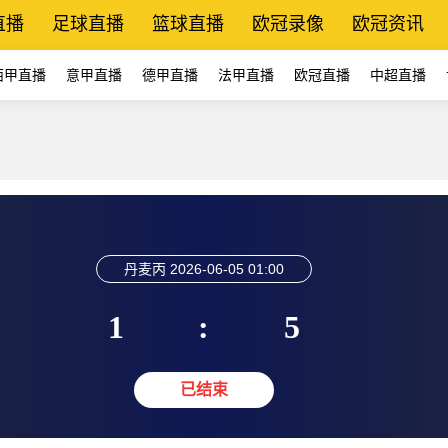
直播
足球直播
篮球直播
欧冠录像
欧冠资讯
西甲直播
意甲直播
德甲直播
法甲直播
欧冠直播
中超直播
丹麦丙
2026-06-05 01:00
1
:
5
已结束