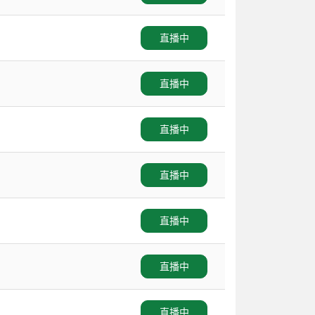
直播中
直播中
直播中
直播中
直播中
直播中
直播中