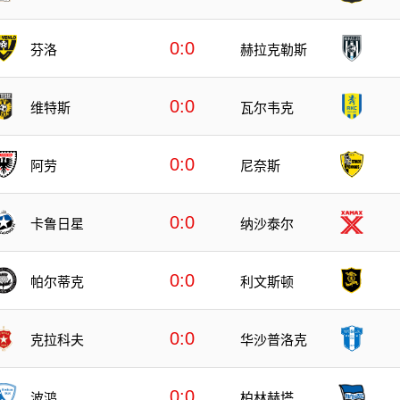
0:0
芬洛
赫拉克勒斯
0:0
维特斯
瓦尔韦克
0:0
阿劳
尼奈斯
0:0
卡鲁日星
纳沙泰尔
0:0
帕尔蒂克
利文斯顿
0:0
克拉科夫
华沙普洛克
0:0
波鸿
柏林赫塔