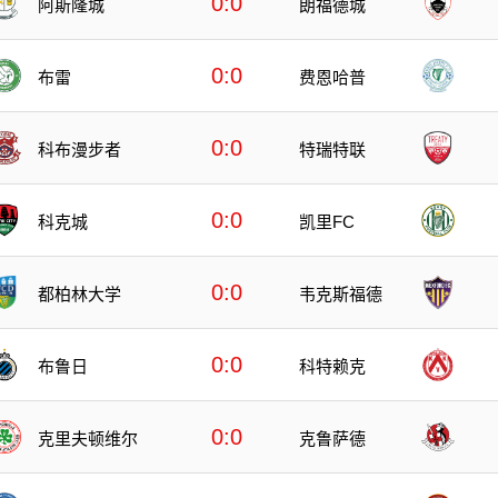
0:0
阿斯隆城
朗福德城
0:0
布雷
费恩哈普
0:0
科布漫步者
特瑞特联
0:0
科克城
凯里FC
0:0
都柏林大学
韦克斯福德
0:0
布鲁日
科特赖克
0:0
克里夫顿维尔
克鲁萨德