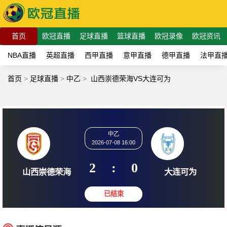
首页
欧冠直播
足球直播
篮球直播
欧冠录像
欧冠资讯
NBA直播
英超直播
西甲直播
意甲直播
德甲直播
法甲直
首页
>
足球直播
>
中乙
>
山西崇德荣海VS大连可为
中乙
2026-07-08 16:00
2
:
0
山西崇德荣海
大连