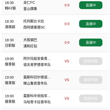
龙仁FC
18:30
0:0
直播中
韩K2联
釜山偶像
托列斯比卡拉
18:30
0:0
直播中
澳南超
西阿德莱德SC
大阪钢巴
18:30
0:0
直播中
日职联
浦和红钻
阿尔玛兹安泰青年
19:00
VS
即将开始
队
俄青联
诺夫哥罗德青年队
莫斯科切尔塔诺沃
19:00
VS
即将开始
青年队
俄青联
喀山鲁宾青年队
莫斯科中央陆军青
19:00
VS
即将开始
年队
俄青联
马哈奇卡拉青年队