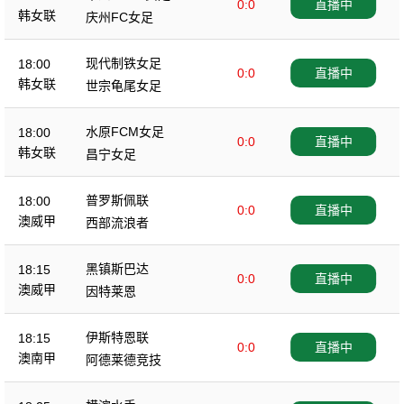
0:0
直播中
韩女联
庆州FC女足
现代制铁女足
18:00
0:0
直播中
韩女联
世宗龟尾女足
水原FCM女足
18:00
0:0
直播中
韩女联
昌宁女足
普罗斯佩联
18:00
0:0
直播中
澳威甲
西部流浪者
黑镇斯巴达
18:15
0:0
直播中
澳威甲
因特莱恩
伊斯特恩联
18:15
0:0
直播中
澳南甲
阿德莱德竞技