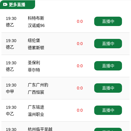
更多直播
科特布斯
19:30
0:0
直播中
德乙
汉诺威96
纽伦堡
19:30
0:0
直播中
德乙
德累斯顿
圣保利
19:30
0:0
直播中
德乙
菲尔特
广东广州豹
19:30
0:0
直播中
中甲
广西恒宸
广东铭途
19:30
0:0
直播中
中乙
温州职业
杭州临平吴越
19:30