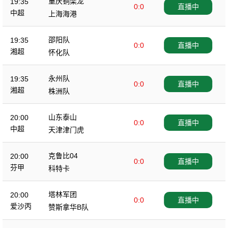
重庆铜梁龙
19:35
0:0
直播中
中超
上海海港
邵阳队
19:35
0:0
直播中
湘超
怀化队
永州队
19:35
0:0
直播中
湘超
株洲队
山东泰山
20:00
0:0
直播中
中超
天津津门虎
克鲁比04
20:00
0:0
直播中
芬甲
科特卡
塔林军团
20:00
0:0
直播中
爱沙丙
赞斯拿华B队