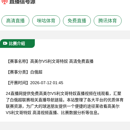
已结束
高清直播
咪咕体育
免费直播
腾讯体育
比赛介绍
【赛事名称】
高美尔VS利文哥特奴 高清免费直播
【赛事分类】
白俄超
【开赛时间】
2026-07-12 01:45
24直播网提供免费高美尔VS利文哥特奴直播视频在线观看，汇聚
了白俄超联赛相关直播导航链接。本站整理了各大平台的优质体育
联赛资源，为广大的球迷朋友提供一个便捷的途径莱收看高美尔
VS利文哥特奴 高清视频直播、比赛数据分析等信息。