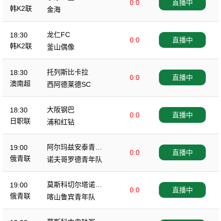
0:0
直播中
韩K2联
金海
龙仁FC
18:30
0:0
直播中
韩K2联
釜山偶像
托列斯比卡拉
18:30
0:0
直播中
澳南超
西阿德莱德SC
大阪钢巴
18:30
0:0
直播中
日职联
浦和红钻
阿尔玛兹安泰青年
19:00
0:0
直播中
队
俄青联
诺夫哥罗德青年队
莫斯科切尔塔诺沃
19:00
0:0
直播中
青年队
俄青联
喀山鲁宾青年队