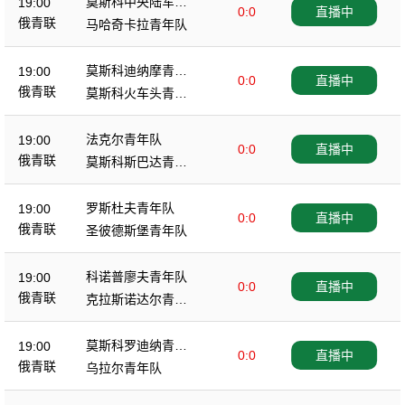
莫斯科中央陆军青
19:00
0:0
直播中
年队
俄青联
马哈奇卡拉青年队
莫斯科迪纳摩青年
19:00
0:0
直播中
队
俄青联
莫斯科火车头青年
队
法克尔青年队
19:00
0:0
直播中
俄青联
莫斯科斯巴达青年
队
罗斯杜夫青年队
19:00
0:0
直播中
俄青联
圣彼德斯堡青年队
科诺普廖夫青年队
19:00
0:0
直播中
俄青联
克拉斯诺达尔青年
队
莫斯科罗迪纳青年
19:00
0:0
直播中
队
俄青联
乌拉尔青年队