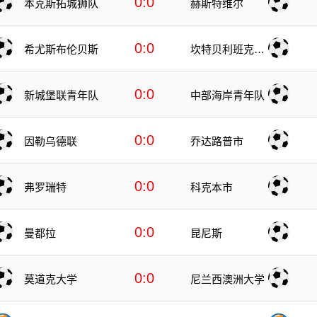
0:0
本克斯拓城狮队
赫斯特维尔
0:0
希尤斯布伦贝斯
坎特贝利班克斯
敦
0:0
新城堡联青年队
中部海岸青年队
0:0
因勒乌德联
乔达路普市
0:0
弗罗瑞特
科克本市
0:0
曼都拉
昆尼斯
0:0
莫道克大学
尼兰西澳洲大学