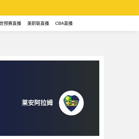
世预赛直播
美职联直播
CBA直播
莱安阿拉姆