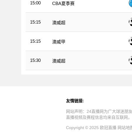
15:00
CBA夏季赛
15:15
澳威超
15:15
澳威甲
15:30
澳威超
友情链接:
网站声明：24直播网为广大球迷朋
直播视频及赛程信息均来自互联网，
Copyright © 2025 欧冠直播
网站地