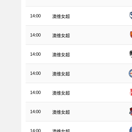
14:00
澳维女超
14:00
澳维女超
14:00
澳维女超
14:00
澳维女超
14:00
澳维女超
14:00
澳维女超
14:00
澳维女超