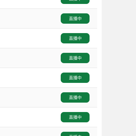
直播中
直播中
直播中
直播中
直播中
直播中