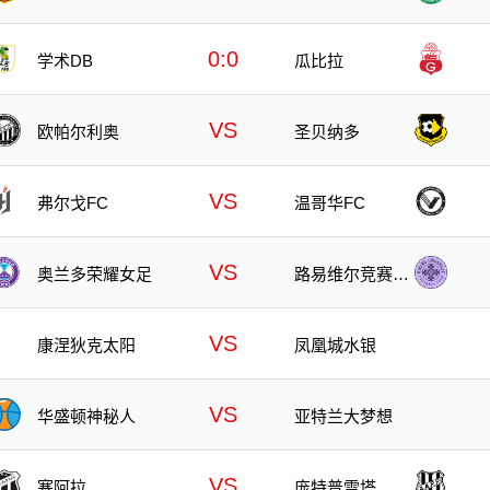
那
0:0
学术DB
瓜比拉
VS
欧帕尔利奥
圣贝纳多
VS
弗尔戈FC
温哥华FC
VS
奥兰多荣耀女足
路易维尔竞赛女
足
VS
康涅狄克太阳
凤凰城水银
VS
华盛顿神秘人
亚特兰大梦想
VS
塞阿拉
庞特普雷塔