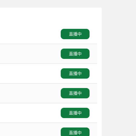
直播中
直播中
直播中
直播中
直播中
直播中