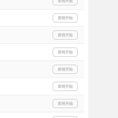
即将开始
即将开始
即将开始
即将开始
即将开始
即将开始
即将开始