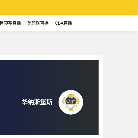
世预赛直播
美职联直播
CBA直播
华纳斯堡斯