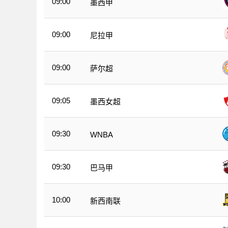
09:00
墨西甲
09:00
尼拉甲
09:00
萨尔超
09:05
墨西女超
09:30
WNBA
09:30
巴马甲
10:00
新西南联