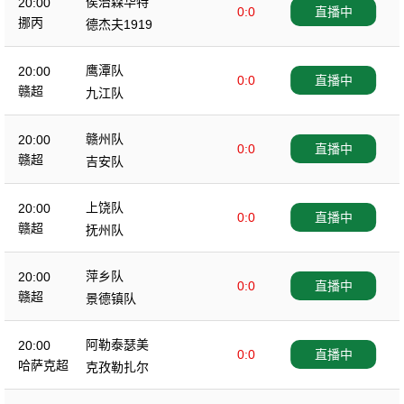
侯治森华特
20:00
0:0
直播中
挪丙
德杰夫1919
鹰潭队
20:00
0:0
直播中
赣超
九江队
赣州队
20:00
0:0
直播中
赣超
吉安队
上饶队
20:00
0:0
直播中
赣超
抚州队
萍乡队
20:00
0:0
直播中
赣超
景德镇队
阿勒泰瑟美
20:00
0:0
直播中
哈萨克超
克孜勒扎尔