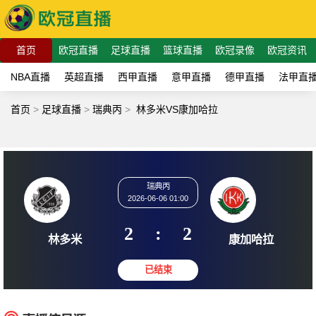
首页
欧冠直播
足球直播
篮球直播
欧冠录像
欧冠资讯
NBA直播
英超直播
西甲直播
意甲直播
德甲直播
法甲直
首页
>
足球直播
>
瑞典丙
>
林多米VS康加哈拉
瑞典丙
2026-06-06 01:00
2
:
2
林多米
康加