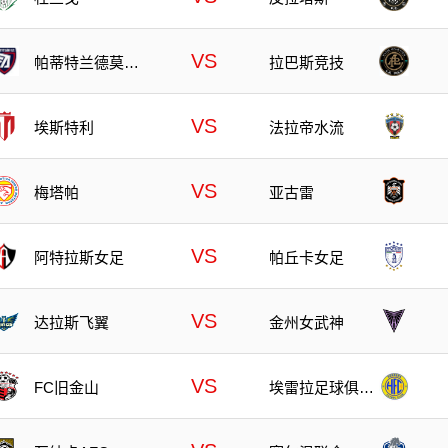
VS
帕蒂特兰德莫雷
拉巴斯竞技
洛斯
VS
埃斯特利
法拉帝水流
VS
梅塔帕
亚古雷
VS
阿特拉斯女足
帕丘卡女足
VS
达拉斯飞翼
金州女武神
VS
FC旧金山
埃雷拉足球俱乐
部