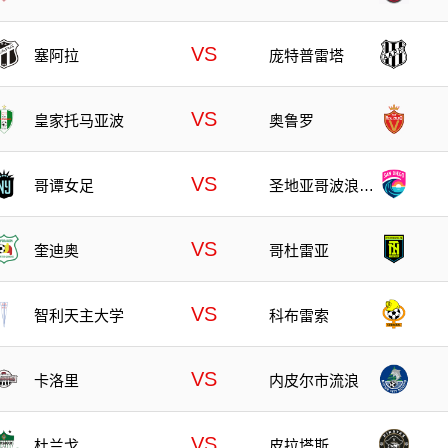
VS
塞阿拉
庞特普雷塔
VS
皇家托马亚波
奥鲁罗
VS
哥谭女足
圣地亚哥波浪女
足
VS
奎迪奥
哥杜雷亚
VS
智利天主大学
科布雷索
VS
卡洛里
内皮尔市流浪
VS
杜兰戈
皮拉塔斯