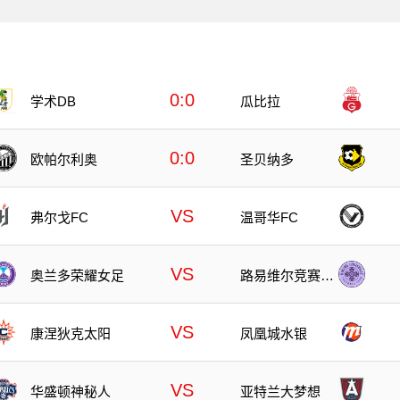
0:0
学术DB
瓜比拉
0:0
欧帕尔利奥
圣贝纳多
VS
弗尔戈FC
温哥华FC
VS
奥兰多荣耀女足
路易维尔竞赛女
足
VS
康涅狄克太阳
凤凰城水银
VS
华盛顿神秘人
亚特兰大梦想