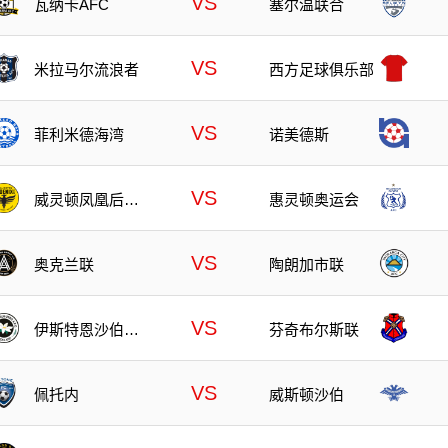
VS
瓦纳卡AFC
塞尔温联合
VS
米拉马尔流浪者
西方足球俱乐部
VS
菲利米德海湾
诺美德斯
VS
威灵顿凤凰后备
惠灵顿奥运会
队
VS
奥克兰联
陶朗加市联
VS
伊斯特恩沙伯奥
芬奇布尔斯联
克兰
VS
佩托内
威斯顿沙伯