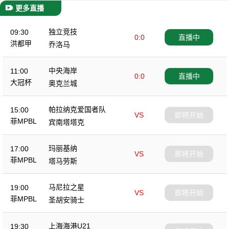
更多直播
独立竞技
09:30
0:0
直播中
洪都甲
乔洛马
中央海岸
11:00
0:0
直播中
大冠杯
奥克兰城
帕拉纳克爱国者队
15:00
VS
即将开始
菲MPBL
宾南塔塔克
玛丽基纳
17:00
VS
即将开始
菲MPBL
塔马劳斯
马尼拉之星
19:00
VS
即将开始
菲MPBL
圣胡安骑士
上海海港U21
19:30