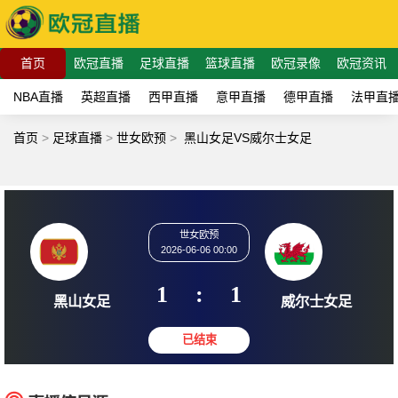
首页
欧冠直播
足球直播
篮球直播
欧冠录像
欧冠资讯
NBA直播
英超直播
西甲直播
意甲直播
德甲直播
法甲直
首页
>
足球直播
>
世女欧预
>
黑山女足VS威尔士女足
世女欧预
2026-06-06 00:00
1
:
1
黑山女足
威尔士