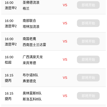
圣佛德流浪
16:00
VS
即将开始
澳昆甲2
格兰
南部联合
16:00
VS
即将开始
澳昆甲2
塔林加流浪
南国老鹰
16:00
VS
即将开始
澳昆甲2
西南昆士兰达雷
广西漓泉天龙
16:00
VS
即将开始
桂超
来宾育德
布尔诺B队
16:15
VS
即将开始
捷丙
弗里德克
奥林莫斯B队
16:15
VS
即将开始
捷丙
斯洛瓦科B队