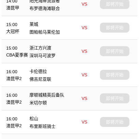
阳光海岸流浪者
14:00
VS
即将开始
澳昆甲
布罗德海滩联合
莱城
15:00
VS
即将开始
大冠杯
图帕帕马莱伦加
浙江方兴渡
15:00
VS
即将开始
CBA夏季赛
深圳马可波罗
卡伦德拉
16:00
VS
即将开始
澳昆甲2
佛吉尼亚联
摩顿城精英后备队
16:00
VS
即将开始
澳昆甲2
米切尔顿
松山
16:00
VS
即将开始
澳昆甲2
布里斯班骑士