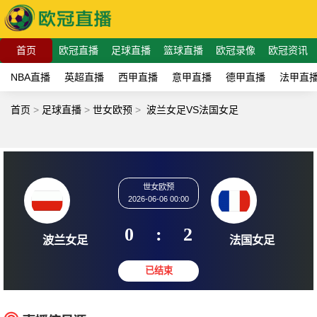
首页
欧冠直播
足球直播
篮球直播
欧冠录像
欧冠资讯
NBA直播
英超直播
西甲直播
意甲直播
德甲直播
法甲直
首页
>
足球直播
>
世女欧预
>
波兰女足VS法国女足
世女欧预
2026-06-06 00:00
0
:
2
波兰女足
法国