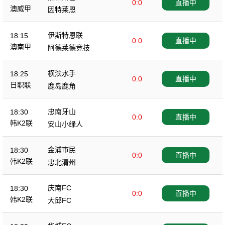
0:0
直播中
澳威甲
因特莱恩
伊斯特恩联
18:15
0:0
直播中
澳南甲
阿德莱德竞技
横滨水手
18:25
0:0
直播中
日职联
鹿岛鹿角
忠南牙山
18:30
0:0
直播中
韩K2联
安山小绿人
金浦市民
18:30
0:0
直播中
韩K2联
忠北清州
庆南FC
18:30
0:0
直播中
韩K2联
大邱FC