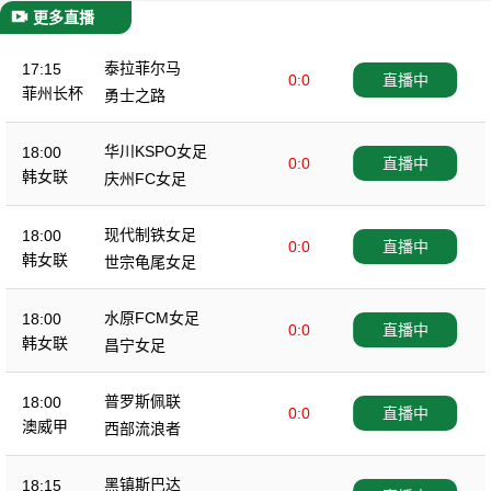
更多直播
泰拉菲尔马
17:15
0:0
直播中
菲州长杯
勇士之路
华川KSPO女足
18:00
0:0
直播中
韩女联
庆州FC女足
现代制铁女足
18:00
0:0
直播中
韩女联
世宗龟尾女足
水原FCM女足
18:00
0:0
直播中
韩女联
昌宁女足
普罗斯佩联
18:00
0:0
直播中
澳威甲
西部流浪者
黑镇斯巴达
18:15