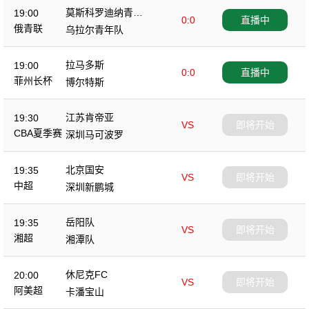
莫斯科罗迪纳青年
19:00
0:0
直播中
队
俄青联
乌拉尔青年队
拉马多斯
19:00
0:0
直播中
菲州长杯
博尔特斯
江苏肯帝亚
19:30
VS
即将开始
CBA夏季赛
深圳马可波罗
北京国安
19:35
VS
即将开始
中超
深圳新鹏城
岳阳队
19:35
VS
即将开始
湘超
湘潭队
休尼克FC
20:00
VS
即将开始
阿美超
卡潘宝山