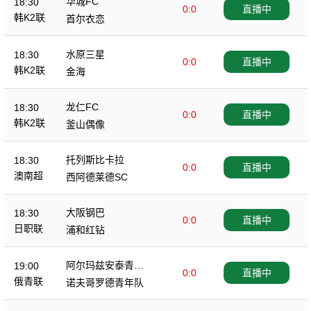
华城FC
18:30
0:0
直播中
韩K2联
首尔衣恋
水原三星
18:30
0:0
直播中
韩K2联
金海
龙仁FC
18:30
0:0
直播中
韩K2联
釜山偶像
托列斯比卡拉
18:30
0:0
直播中
澳南超
西阿德莱德SC
大阪钢巴
18:30
0:0
直播中
日职联
浦和红钻
阿尔玛兹安泰青年
19:00
0:0
直播中
队
俄青联
诺夫哥罗德青年队