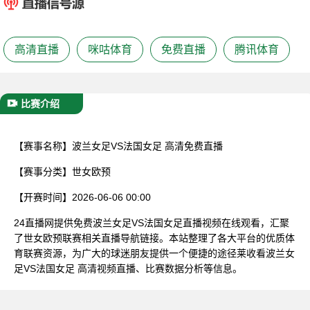
已结束
高清直播
咪咕体育
免费直播
腾讯体育
比赛介绍
【赛事名称】
波兰女足VS法国女足 高清免费直播
【赛事分类】
世女欧预
【开赛时间】
2026-06-06 00:00
24直播网提供免费波兰女足VS法国女足直播视频在线观看，汇聚
了世女欧预联赛相关直播导航链接。本站整理了各大平台的优质体
育联赛资源，为广大的球迷朋友提供一个便捷的途径莱收看波兰女
足VS法国女足 高清视频直播、比赛数据分析等信息。