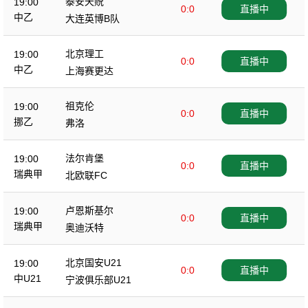
泰安天贶
19:00
0:0
直播中
中乙
大连英博B队
北京理工
19:00
0:0
直播中
中乙
上海赛更达
祖克伦
19:00
0:0
直播中
挪乙
弗洛
法尔肯堡
19:00
0:0
直播中
瑞典甲
北欧联FC
卢恩斯基尔
19:00
0:0
直播中
瑞典甲
奥迪沃特
北京国安U21
19:00
0:0
直播中
中U21
宁波俱乐部U21