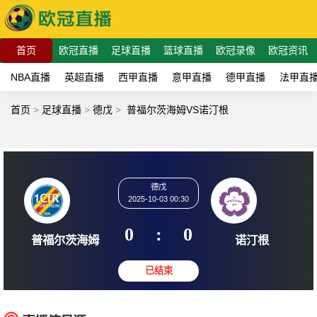
首页
欧冠直播
足球直播
篮球直播
欧冠录像
欧冠资讯
NBA直播
英超直播
西甲直播
意甲直播
德甲直播
法甲直
首页
>
足球直播
>
德戊
>
普福尔茨海姆VS诺汀根
德戊
2025-10-03 00:30
0
:
0
普福尔茨海姆
诺汀