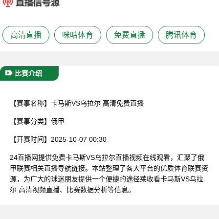
已结束
高清直播
咪咕体育
免费直播
腾讯体育
比赛介绍
【赛事名称】
卡马斯VS乌拉尔 高清免费直播
【赛事分类】
俄甲
【开赛时间】
2025-10-07 00:30
24直播网提供免费卡马斯VS乌拉尔直播视频在线观看，汇聚了俄
甲联赛相关直播导航链接。本站整理了各大平台的优质体育联赛资
源，为广大的球迷朋友提供一个便捷的途径莱收看卡马斯VS乌拉
尔 高清视频直播、比赛数据分析等信息。