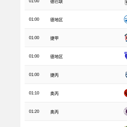
01:00
德巴联
01:00
德地区
01:00
捷甲
01:00
德地区
01:00
捷丙
01:10
奥丙
01:20
奥丙