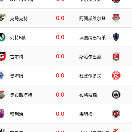
0:0
克马克特
阿图斯维尔登
0:0
列特B队
沃图纳巴特莱昂
费尔登
0:0
古尔腾
斯哈尔巴赫
0:0
曼海姆
杜塞尔多夫
0:0
奥布斯塔特
布格豪森
0:0
拜列治
梅明根