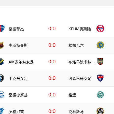
0:0
桑德菲杰
KFUM奥斯陆
0:0
奥斯特桑斯
松兹瓦尔
0:0
AIK索尔纳女足
布洛马波卡纳女
足
0:0
韦克舍女足
洛森格德女足
0:0
桑德捷斯基
维堡
0:0
罗格尼兹
克林斯马