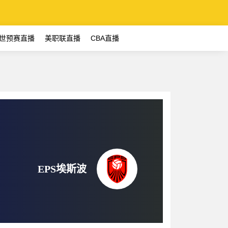
世预赛直播
美职联直播
CBA直播
EPS埃斯波