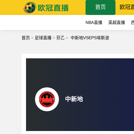
首页
欧冠
NBA直播
英超直播
首页
>
足球直播
>
芬乙
>
中新地VSEPS埃斯波
中新地