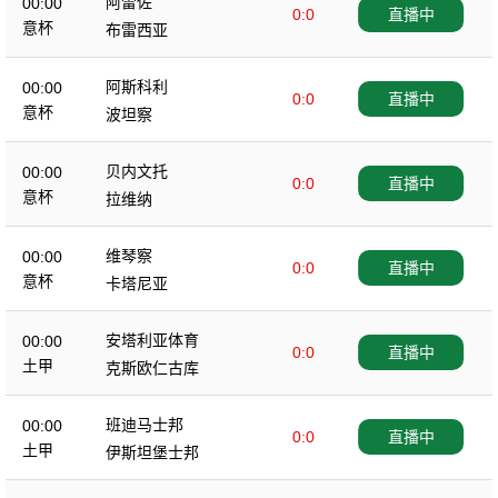
阿雷佐
00:00
0:0
直播中
意杯
布雷西亚
阿斯科利
00:00
0:0
直播中
意杯
波坦察
贝内文托
00:00
0:0
直播中
意杯
拉维纳
维琴察
00:00
0:0
直播中
意杯
卡塔尼亚
安塔利亚体育
00:00
0:0
直播中
土甲
克斯欧仁古库
班迪马士邦
00:00
0:0
直播中
土甲
伊斯坦堡士邦