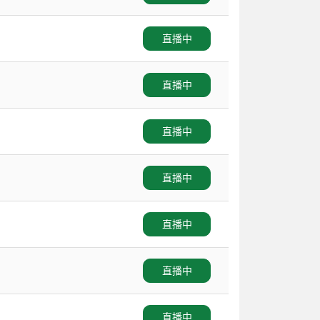
直播中
直播中
直播中
直播中
直播中
直播中
直播中