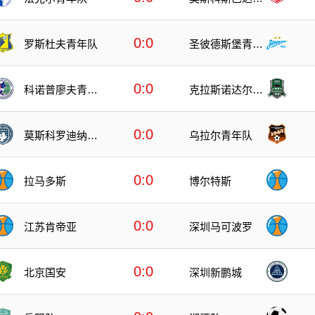
年队
0:0
罗斯杜夫青年队
圣彼德斯堡青年
队
0:0
科诺普廖夫青年
克拉斯诺达尔青
队
年队
0:0
莫斯科罗迪纳青
乌拉尔青年队
年队
0:0
拉马多斯
博尔特斯
0:0
江苏肯帝亚
深圳马可波罗
0:0
北京国安
深圳新鹏城