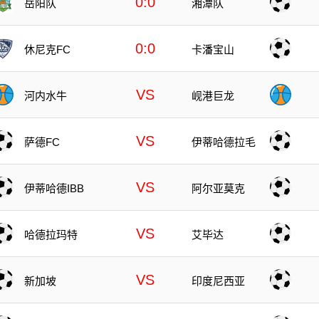
0:0
岳阳队
湘潭队
0:0
卡潘宝山
休尼克FC
VS
河内水牛
岘港巨龙
VS
萨德FC
伊蒂哈德拉毛
VS
伊蒂哈德IBB
阿尔亚莫克
VS
哈德拉玛特
艾毕达
VS
新加坡
印度尼西亚