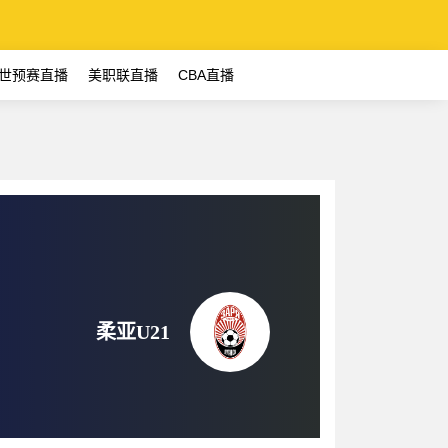
世预赛直播
美职联直播
CBA直播
柔亚U21