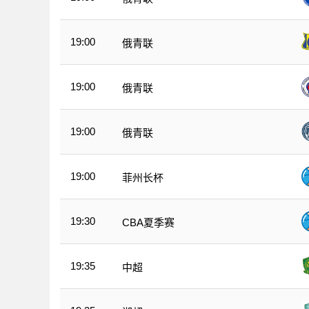
19:00
俄青联
19:00
俄青联
19:00
俄青联
19:00
菲州长杯
19:30
CBA夏季赛
19:35
中超