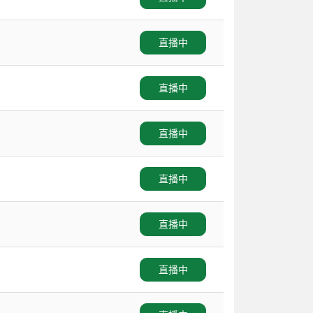
直播中
直播中
直播中
直播中
直播中
直播中