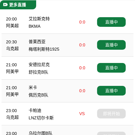
更多直播
艾拉斯克特
20:00
0:0
直播中
阿美超
BKMA
普莱西亚
20:30
0:0
直播中
乌克超
梅塔利斯特1925
安德拉尼克
21:00
0:0
直播中
阿美甲
舒拉克B队
米卡
21:00
0:0
直播中
阿美甲
佩历克B队
卡帕迪
23:00
VS
即将开始
乌克超
LNZ切尔卡斯
乌拉尔图B队
23:00